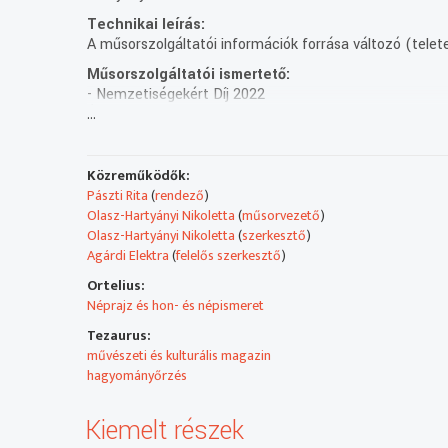
Technikai leírás:
A műsorszolgáltatói információk forrása változó (telete
Műsorszolgáltatói ismertető:
- Nemzetiségekért Díj 2022
...
Év végéhez közeledve kicsit könnyedebb témákkal és s
- NEMZETISÉGI BÁL KŐBÁNYÁN
Fergeteges showműsorral zárta az évet 4 nemzetiségi 
Közreműködők:
varázsolva a helyszínre.
Pászti Rita
(
rendező
)
Olasz-Hartyányi Nikoletta
(
műsorvezető
)
- NEMZETISÉGEKÉRT DÍJ 2022.
Olasz-Hartyányi Nikoletta
(
szerkesztő
)
A Nemzetiségek Napja alkalmából a Bolgár Házban adták
Agárdi Elektra
(
felelős szerkesztő
)
amelyek kiemelkedő tevékenységet végeznek a hazai nem
Ortelius:
Néprajz és hon- és népismeret
- JOANNA DUDA TRIO OPUS JAZZ CLUBBAN
Idén immár 10. alkalommal rendeztek a Opus Jazz Clubba
Tezaurus:
jeles képviselőit vonultatta fel. A Rondó stábjával ezút
művészeti és kulturális magazin
hagyományőrzés
- MEYBAHAR KLIP
Zenével folytatjuk, de más stílusban. A Meybahar együtt
Kiemelt részek
talajvesztettség utáni felállásról, egy elfogadó közösség