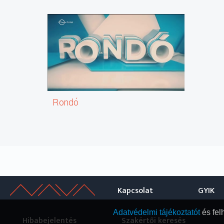
Adásunk végén a Pikkardjiszka Tercia ukrán vokális egy
A Magyar Televízióban 1994 januárjától látható a Ron
Rondó
A RONDÓ nemzetiségi magazin 1994 óta nyújt betekinté
ukránok mindennapjaiba, mutatja be sokszínű kultúrájuk
2022-től minden héten pénteken 26 percben jelentkezü
és komolyzenét, hagyományokat, képzőművészetet, tört
pedig gyekszünk minél szélesebb körben beharangozni e
körben adhat számot érdeklődésre.
Kapcsolat
GYIK
Adatvédelmi tájékoztatót
és fel
Hibabejelentés
Szakértői keresés