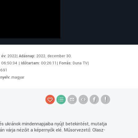
i év:
2022|
Adásnap:
2022. december 30.
:
06:50:34 |
Időtartam:
00:26:11|
Forrás:
Duna TV|
0691
 nyelv:
magyar
és ukránok mindennapjaiba nyújt betekintést, mutatja
án várja nézőit a képernyők elé. Műsorvezető: Olasz-