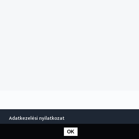
árok, görögök, lengyelek, örmények, ruszinok valamint
ghez tartozók számára is érdekes - irodalmat, könnyű
tató magazinműsorunkkal. A kulturális ajánlóban
t, egyéb eseményeket stb., ami szintén szélesebb
Adatkezelési nyilatkozat
OK