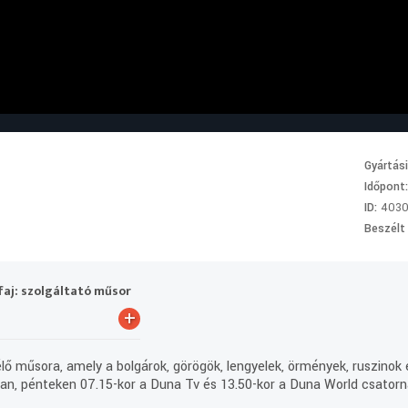
Gyártás
Időpont
ID:
403
Beszélt
aj: szolgáltató műsor
+
ő műsora, amely a bolgárok, görögök, lengyelek, örmények, ruszinok 
ntban, pénteken 07.15-kor a Duna Tv és 13.50-kor a Duna World csatorn