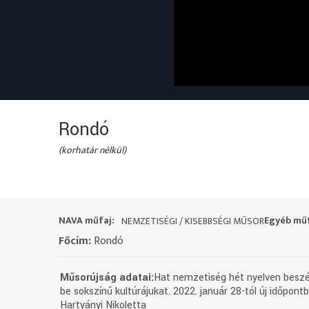
Rondó
(korhatár nélkül)
NAVA műfaj:
Egyéb műf
NEMZETISÉGI / KISEBBSÉGI MŰSOR
Főcím:
Rondó
Műsorújság adatai:
Hat nemzetiség hét nyelven beszél
be sokszínű kultúrájukat. 2022. január 28-tól új időpo
Hartyányi Nikoletta