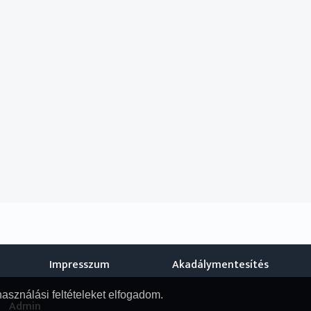
üttes újévi dalával búcsúzúnk.
dó nemzetiségi magazinműsora.
st a magyarországi nemzetiségek hat kislétszámú közössége, a bolg
at.
nk a nemzetiségekhez kapcsolódó - de a magyar és egyéb nemzetisé
énelmet, egyházi életet, oktatást, az élet minden szegmensét bemu
seményeket, újonnan megjelent könyveket, kiállításokat, koncerteke
Impresszum
Akadálymentesítés
használási feltételeket elfogadom.
Admin