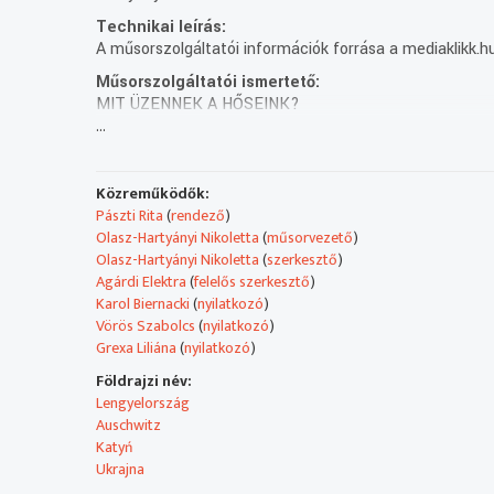
Technikai leírás:
A műsorszolgáltatói információk forrása a mediaklikk.hu. 
Műsorszolgáltatói ismertető:
MIT ÜZENNEK A HŐSEINK?
...
November 11., a lengyel függetlenség napja alkalmából
Kolbe atya, Inka és Witold Pilecki olyan személyiségek 
MEGEMLÉKEZÉS A HÁBORÚ GYERMEKÁLDOZATAIRÓ
Közreműködők:
November 20-án a gyermekek jogainak világnapján a bud
Pászti Rita
(
rendező
)
repülnie, nem rakétáknak…
Olasz-Hartyányi Nikoletta
(
műsorvezető
)
Olasz-Hartyányi Nikoletta
(
szerkesztő
)
UKRAJNA 1932-2022
Agárdi Elektra
(
felelős szerkesztő
)
1932-ben kezdődött a Holodomor, a nagy ukrajnai éhí
Karol Biernacki
(
nyilatkozó
)
évvel ezelőtti népirtás áldozatairól, magyar haditudósí
Vörös Szabolcs
(
nyilatkozó
)
Grexa Liliána
(
nyilatkozó
)
A Magyar Televízióban 1994 januárjától látható a Ron
Földrajzi név:
Lengyelország
A RONDÓ nemzetiségi magazin 1994 óta nyújt betekinté
Auschwitz
ukránok mindennapjaiba, mutatja be sokszínű kultúrájuk
Katyń
Ukrajna
2022-től minden héten pénteken 26 percben jelentkez