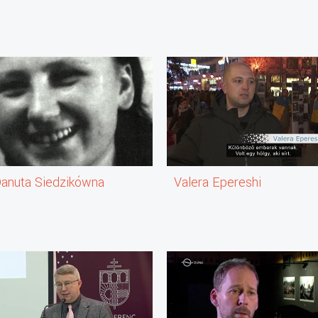
ar,
k.
itben.
személyt
nk.
eknek a hősei,
 Danuta Siedzikówna
Valera Epereshi
rtásokat.
ta be.
ik,
ni merés"