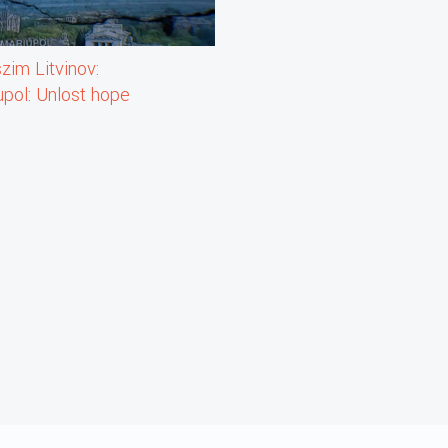
 rám
zim Litvinov:
upol: Unlost hope
lt éjszaka tűnt
let)
ben, mint katona.
ehennája,