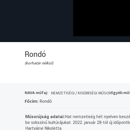
Rondó
(korhatár nélkül)
NAVA műfaj:
Egyéb műf
NEMZETISÉGI / KISEBBSÉGI MŰSOR
Főcím:
Rondó
Műsorújság adatai:
Hat nemzetiség hét nyelven beszél
be sokszínű kultúrájukat. 2022. január 28-tól új időpo
Hartyányi Nikoletta