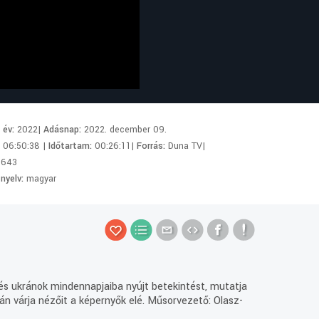
i év:
2022|
Adásnap:
2022. december 09.
:
06:50:38 |
Időtartam:
00:26:11|
Forrás:
Duna TV|
0643
 nyelv:
magyar
és ukránok mindennapjaiba nyújt betekintést, mutatja
án várja nézőit a képernyők elé. Műsorvezető: Olasz-