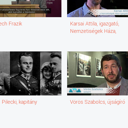
hoz fűződik.
ech Frazik
Karsai Attila, igazgató,
Nemzetiségek Háza,
Szeged
,
a
olyamot,
 Pilecki, kapitány
Vörös Szabolcs, újságíró
oz.
ára.