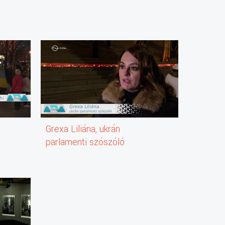
Grexa Liliána, ukrán
parlamenti szószóló