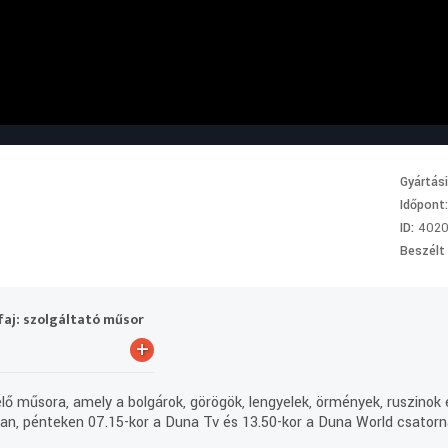
Gyártás
Időpont
ID:
402
Beszélt
aj: szolgáltató műsor
+
ő műsora, amely a bolgárok, görögök, lengyelek, örmények, ruszinok 
ntban, pénteken 07.15-kor a Duna Tv és 13.50-kor a Duna World csatorn