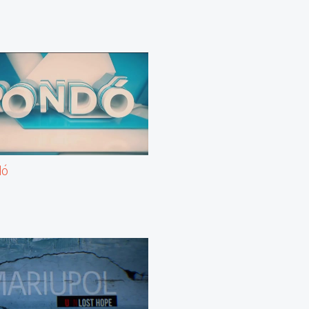
itány volt,
dó
eremben.
en mentünk
otockinak.