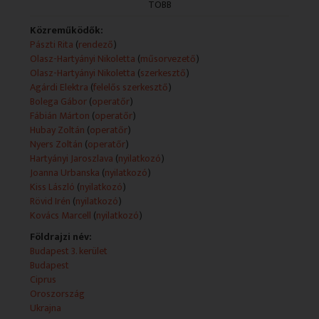
TÖBB
mediaklikk.hu.
Műsorszolgáltatói ismertető:
Közreműködők:
- Rondó: Budapesti Nemzetközi Könyvfesztivál
Pászti Rita
(
rendező
)
Olasz-Hartyányi Nikoletta
(
műsorvezető
)
Az október 14-i adás tartalmából.
Olasz-Hartyányi Nikoletta
(
szerkesztő
)
Agárdi Elektra
(
felelős szerkesztő
)
NEMZETKÖZI KÖNYVFESZTIVÁL
Bolega Gábor
(
operatőr
)
Immár 27. alkalommal rendezték meg szeptember
Fábián Márton
(
operatőr
)
végén a Budapesti Nemzetközi Könyvfesztivált, amely
Hubay Zoltán
(
operatőr
)
a nemzetközi könyves világ egyik kiemelkedő
Nyers Zoltán
(
operatőr
)
eseménye, a térség meghatározó szakmai és kulturális
Hartyányi Jaroszlava
(
nyilatkozó
)
fóruma. A Rondó stábjával mi is kilátogattunk a
Joanna Urbanska
(
nyilatkozó
)
Millenárisra, hogy nemzetiségi szempontból is érdekes
Kiss László
(
nyilatkozó
)
kiadványokba nyújtsunk bepillantást.
Rövid Irén
(
nyilatkozó
)
Kovács Marcell
(
nyilatkozó
)
BOTH MIKLÓS – EU DÍJ
Földrajzi név:
Az Európai Parlament Polgári Díját vehette át Both
Budapest 3. kerület
Miklós a Hagyományok Háza főigazgatója, zeneszerző,
Budapest
az ukrán népzenei hagyományok kutatója, a Polyphony
Ciprus
Projekt alapítója, aki gyűjtőmunkáját több alkalommal is
Oroszország
bemutatta az Ördögkatlan Fesztiválon az ukrán
Ukrajna
udvarban.