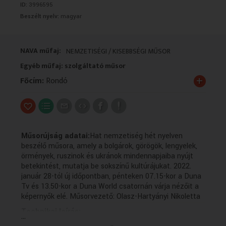
ID:
3996595
VALLÁS
VALLÁS
Beszélt nyelv:
magyar
NAVA műfaj:
NEMZETISÉGI / KISEBBSÉGI MŰSOR
Egyéb műfaj: szolgáltató műsor
+
Főcím:
Rondó
Műsorújság adatai:
Hat nemzetiség hét nyelven
beszélő műsora, amely a bolgárok, görögök, lengyelek,
örmények, ruszinok és ukránok mindennapjaiba nyújt
betekintést, mutatja be sokszínű kultúrájukat. 2022.
január 28-tól új időpontban, pénteken 07.15-kor a Duna
Tv és 13.50-kor a Duna World csatornán várja nézőit a
képernyők elé. Műsorvezető: Olasz-Hartyányi Nikoletta
Technikai leírás:
...
A műsorszolgáltatói információk forrása a