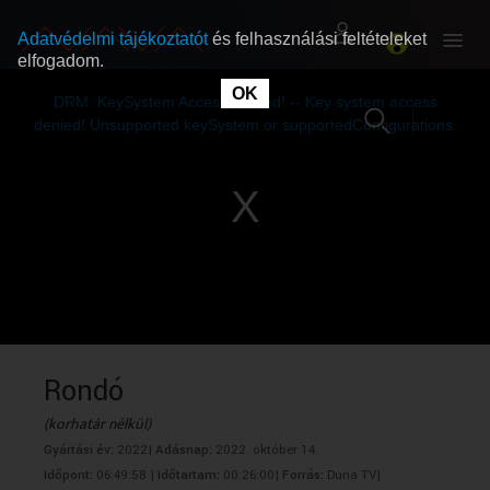
Adatvédelmi tájékoztatót
és felhasználási feltételeket
elfogadom.
This
is
OK
RÓLUNK
RÓLUNK
a
DRM: KeySystem Access Denied! -- Key system access
modal
window.
denied! Unsupported keySystem or supportedConfigurations.
SZABAD MŰSOROK
SZABAD MŰSOROK
MŰSORÚJSÁG
MŰSORÚJSÁG
GYŰJTEMÉNYEK
GYŰJTEMÉNYEK
SEGÍTHETÜNK?
SEGÍTHETÜNK?
Rondó
(korhatár nélkül)
OKTATÁS
OKTATÁS
Gyártási év:
2022|
Adásnap:
2022. október 14.
Időpont:
06:49:58 |
Időtartam:
00:26:00|
Forrás:
Duna TV|