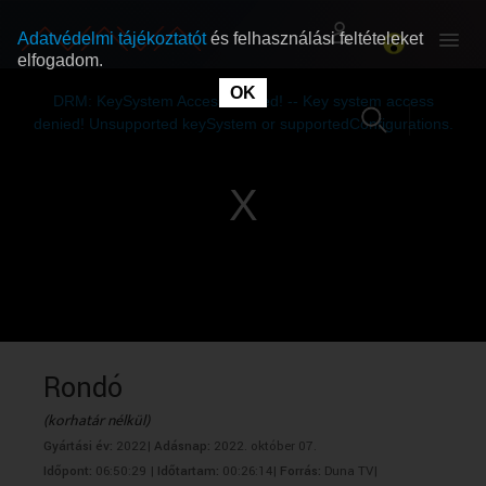
Adatvédelmi tájékoztatót
és felhasználási feltételeket
elfogadom.
This
is
OK
RÓLUNK
RÓLUNK
a
DRM: KeySystem Access Denied! -- Key system access
modal
window.
denied! Unsupported keySystem or supportedConfigurations.
SZABAD MŰSOROK
SZABAD MŰSOROK
MŰSORÚJSÁG
MŰSORÚJSÁG
GYŰJTEMÉNYEK
GYŰJTEMÉNYEK
SEGÍTHETÜNK?
SEGÍTHETÜNK?
Rondó
(korhatár nélkül)
OKTATÁS
OKTATÁS
Gyártási év:
2022|
Adásnap:
2022. október 07.
Időpont:
06:50:29 |
Időtartam:
00:26:14|
Forrás:
Duna TV|