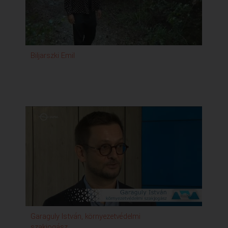
szintén szélesebb körben adhat számot érdeklődésre.
Biljarszki Emil
Garaguly István, környezetvédelmi
szakjogász