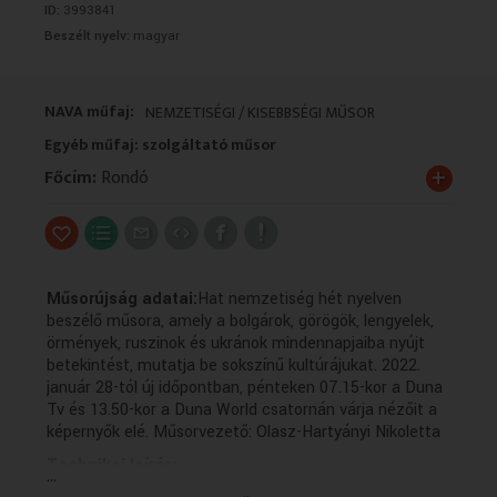
ID:
3993841
VALLÁS
VALLÁS
Beszélt nyelv:
magyar
NAVA műfaj:
NEMZETISÉGI / KISEBBSÉGI MŰSOR
Egyéb műfaj: szolgáltató műsor
+
Főcím:
Rondó
Műsorújság adatai:
Hat nemzetiség hét nyelven
beszélő műsora, amely a bolgárok, görögök, lengyelek,
örmények, ruszinok és ukránok mindennapjaiba nyújt
betekintést, mutatja be sokszínű kultúrájukat. 2022.
január 28-tól új időpontban, pénteken 07.15-kor a Duna
Tv és 13.50-kor a Duna World csatornán várja nézőit a
képernyők elé. Műsorvezető: Olasz-Hartyányi Nikoletta
Technikai leírás:
...
A műsorszolgáltatói információk forrása változó