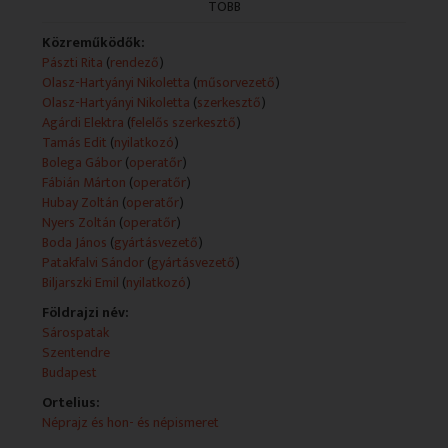
TÖBB
(teletext, mediaklikk.hu).
Műsorszolgáltatói ismertető:
Közreműködők:
- Kulturális ajánló
Pászti Rita
(
rendező
)
Georgios Tzortzoglou: Hommage-message à Kurtág
Olasz-Hartyányi Nikoletta
(
műsorvezető
)
György
Olasz-Hartyányi Nikoletta
(
szerkesztő
)
Yorgos Tzortzoglou a szentendrei művészet összetett
Agárdi Elektra
(
felelős szerkesztő
)
személyisége. Fest, fotózik, mindemellett az idén 20
Tamás Edit
(
nyilatkozó
)
éves Balkan Fanatik frontembere. A görög származású
Bolega Gábor
(
operatőr
)
művész a Szentendrei Képtárban Kurtág György
Fábián Márton
(
operatőr
)
zeneszerző műveinek ihletésében készült munkáival
Hubay Zoltán
(
operatőr
)
mutatkozik be.
Nyers Zoltán
(
operatőr
)
Boda János
(
gyártásvezető
)
- Grimm mesék bolgárul
Patakfalvi Sándor
(
gyártásvezető
)
A Grimm mesék és a bábok évszázadok óta
Biljarszki Emil
(
nyilatkozó
)
elvarázsolják a gyerekeket. Ezért is hívta meg a Bolgár
Földrajzi név:
Kulturális Intézet Budapestre a Georgi Mitev Állami
Sárospatak
Bábszínház társulatát, akik interaktív előadással
Szentendre
szórakoztatták a bolgár óvodásokat és kisiskolásokat.
Budapest
- Zenetörténet: BILJARSKI EMIL
Ortelius:
NÉVTELEN ZENEKAR c. saját szerzeményét előadja,
Néprajz és hon- és népismeret
és beszél a dalról, keletkezési körülményeiről