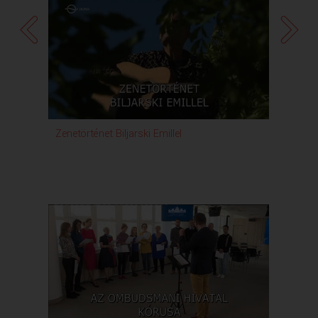
Zenetörténet Biljarski Emillel
Rond