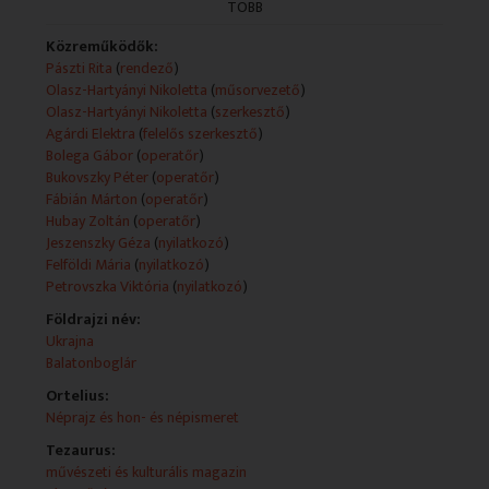
TÖBB
ismertető) forrása változó (teletext, mediaklikk.hu).
Műsorszolgáltatói ismertető:
Közreműködők:
Mai adásunkban Balatonboglárról jelentkezünk, ahol az
Pászti Rita
(
rendező
)
1939-es lengyel háborús menekültek befogadásának
Olasz-Hartyányi Nikoletta
(
műsorvezető
)
évfordulója alkalmából és a boglárcsikok emlékére
Olasz-Hartyányi Nikoletta
(
szerkesztő
)
szervezett kétnapos rendezvényt az Országos Lengyel
Agárdi Elektra
(
felelős szerkesztő
)
Önkormányzat.
Bolega Gábor
(
operatőr
)
Bukovszky Péter
(
operatőr
)
A Magyar Televízióban 1994 januárjától látható a
Fábián Márton
(
operatőr
)
Rondó nemzetiségi magazinműsora.
Hubay Zoltán
(
operatőr
)
Jeszenszky Géza
(
nyilatkozó
)
A RONDÓ nemzetiségi magazin 1994 óta nyújt
Felföldi Mária
(
nyilatkozó
)
betekintést a magyarországi nemzetiségek hat
Petrovszka Viktória
(
nyilatkozó
)
kislétszámú közössége, a bolgárok, görögök, lengyelek,
Földrajzi név:
örmények, ruszinok valamint ukránok mindennapjaiba,
Ukrajna
mutatja be sokszínű kultúrájukat.
Balatonboglár
2022-től minden héten pénteken 26 percben
Ortelius:
jelentkezünk a nemzetiségekhez kapcsolódó – de a
Néprajz és hon- és népismeret
magyar és egyéb nemzetiséghez tartozók számára is
Tezaurus:
érdekes – irodalmat, könnyű és komolyzenét,
művészeti és kulturális magazin
hagyományokat, képzőművészetet, történelmet,