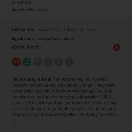
ID:
3981828
VALLÁS
VALLÁS
Beszélt nyelv:
magyar
NAVA műfaj:
NEMZETISÉGI / KISEBBSÉGI MŰSOR
Egyéb műfaj: szolgáltató műsor
+
Főcím:
Rondó
Műsorújság adatai:
Hat nemzetiség hét nyelven
beszélő műsora, amely a bolgárok, görögök, lengyelek,
örmények, ruszinok és ukránok mindennapjaiba nyújt
betekintést, mutatja be sokszínű kultúrájukat. 2022.
január 28-tól új időpontban, pénteken 07.15-kor a Duna
Tv és 13.50-kor a Duna World csatornán várja nézőit a
képernyők elé. Műsorvezető: Olasz-Hartyányi Nikoletta
Technikai leírás:
...
A műsorszolgáltatói információk (Műsorszolgáltatói