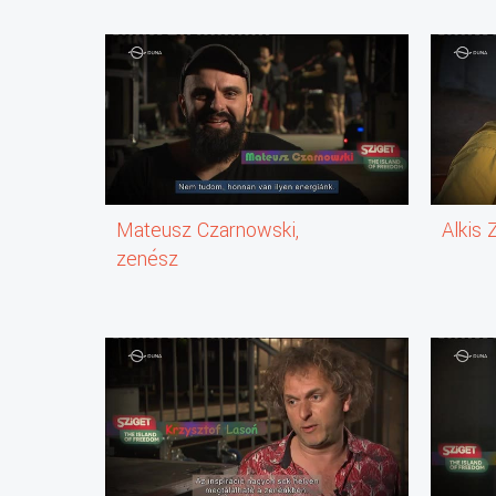
Mateusz Czarnowski,
Alkis
zenész