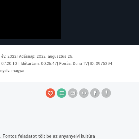
i év:
2022|
Adásnap:
2022. augusztus 26.
:
07:20:10 |
Időtartam:
00:25:47|
Forrás:
Duna TV|
ID:
3976294
 nyelv:
magyar
 Fontos feladatot tölt be az anyanyelvi kultúra