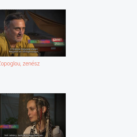
 Zopoglou, zenész