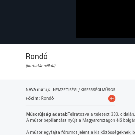
Rondó
(korhatár nélkül)
NAVA műfaj:
NEMZETISÉGI / KISEBBSÉGI MŰSOR
+
Főcím:
Rondó
Műsorújság adatai:
Feliratozva a teletext 333. oldalán
A műsor bepillantást nyújt a Magyarországon élő bolgár
A műsor egyfajta fórumot jelent a kis közösségeknek, be