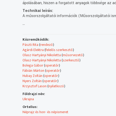
ápolásában, hiszen a forgatott anyagok többsége az ad
Technikai leírás:
A műsorszolgáltatói információk (Műsorszolgáltatói ism
...
Műsorszolgáltatói ismertető:
- Sziget Fesztivál. E heti adásunkban az idei Sziget Fes
Szigetének változatos program-örvénye, a “K” hídon túl
Megmutatjuk hát milyen volt néhány napra cityzennek l
Közreműködők:
Pászti Rita
(
rendező
)
A Magyar Televízióban 1994 januárjától látható a Ron
Agárdi Elektra
(
felelős szerkesztő
)
Olasz-Hartyányi Nikoletta
(
műsorvezető
)
A magyarországi nemzetiségek közül a hat kis létszámú 
Olasz-Hartyányi Nikoletta
(
szerkesztő
)
sokszínű kultúrájukat.
Bolega Gábor
(
operatőr
)
Fábián Márton
(
operatőr
)
Ugyanakkor számos olyan témát találni a kínálatban, a
Hubay Zoltán
(
operatőr
)
ajánlóban igyekszünk minél szélesebb körben beharango
Nyers Zoltán
(
operatőr
)
körben adhat számot érdeklődésre.
Krzysztof Lason
(
nyilatkozó
)
Földrajzi név:
Ukrajna
Ortelius:
Néprajz és hon- és népismeret