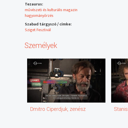
Tezaurus:
művészeti és kulturális magazin
hagyományőrzés
Szabad tárgyszó / címke:
Sziget Fesztivál
Személyek
Dmitro Ciperdjuk, zenész
Stani