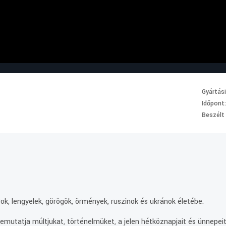
Gyártás
Időpont
Beszélt
.
ok, lengyelek, görögök, örmények, ruszinok és ukránok életébe.
mutatja múltjukat, történelmüket, a jelen hétköznapjait és ünnepeit.