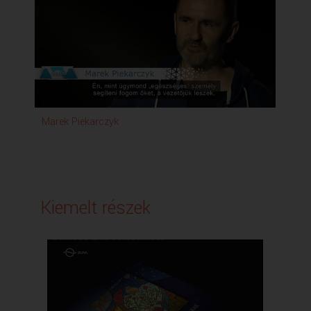
Marek Piekarczyk
Kiemelt részek