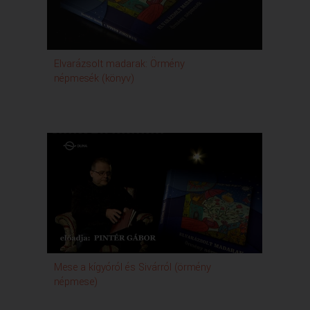
Elvarázsolt madarak: Örmény
népmesék (könyv)
Mese a kígyóról és Sivárról (örmény
népmese)