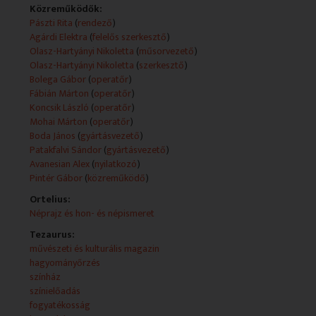
Közreműködők:
Technikai leírás:
Pászti Rita
(
rendező
)
A műsorszolgáltatói információk (Műsorszolgáltatói
Agárdi Elektra
(
felelős szerkesztő
)
ismertető) forrása változó (teletext, mediaklikk.hu).
Olasz-Hartyányi Nikoletta
(
műsorvezető
)
Műsorszolgáltatói ismertető:
Olasz-Hartyányi Nikoletta
(
szerkesztő
)
Rondó: A történetmesélés különböző formái
Bolega Gábor
(
operatőr
)
Fábián Márton
(
operatőr
)
A július 29-i adás tartalmából.
Koncsik László
(
operatőr
)
Mohai Márton
(
operatőr
)
E heti adásunkban a történetmesélés különböző
Boda János
(
gyártásvezető
)
formáit mutatjuk meg Önöknek a bibliai történetektől a
Patakfalvi Sándor
(
gyártásvezető
)
népmesén át egészen a zenés performanszig.
Avanesian Alex
(
nyilatkozó
)
Pintér Gábor
(
közreműködő
)
TEATR EXIT “GENESIS”
Ortelius:
A lengyelországi Exit Színház különlegessége, hogy
Néprajz és hon- és népismeret
fogyatékkal élők számára teszi elérhetővé a világot
jelentő deszkákat. Budapesti vendégszereplésük
Tezaurus:
alkalmával a Teremtés történetét mutatták be
művészeti és kulturális magazin
látványos árnyjátékkal.
hagyományőrzés
színház
ELVARÁZSOLT MADARAK
színielőadás
Lord Byron szerint a legtöbb csodával a világon
fogyatékosság