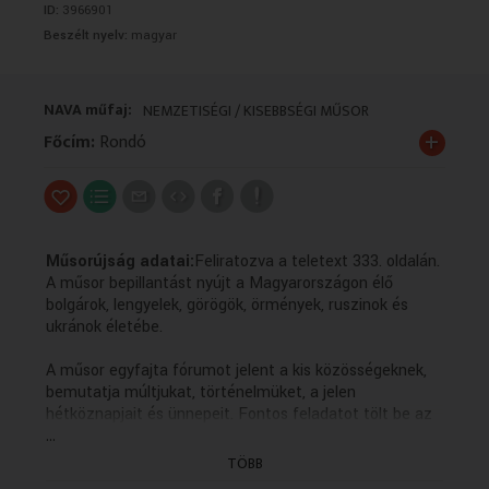
ID:
3966901
VALLÁS
VALLÁS
Beszélt nyelv:
magyar
NAVA műfaj:
NEMZETISÉGI / KISEBBSÉGI MŰSOR
+
Főcím:
Rondó
Műsorújság adatai:
Feliratozva a teletext 333. oldalán.
A műsor bepillantást nyújt a Magyarországon élő
bolgárok, lengyelek, görögök, örmények, ruszinok és
ukránok életébe.
A műsor egyfajta fórumot jelent a kis közösségeknek,
bemutatja múltjukat, történelmüket, a jelen
hétköznapjait és ünnepeit. Fontos feladatot tölt be az
...
anyanyelvi kultúra ápolásában, hiszen a forgatott
anyagok többsége az adott kisebbség nyelvén készül
TÖBB
magyar feliratozással.