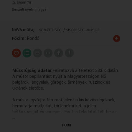
ID:
3909175
VALLÁS
VALLÁS
Beszélt nyelv:
magyar
NAVA műfaj:
NEMZETISÉGI / KISEBBSÉGI MŰSOR
+
Főcím:
Rondó
Műsorújság adatai:
Feliratozva a teletext 333. oldalán.
A műsor bepillantást nyújt a Magyarországon élő
bolgárok, lengyelek, görögök, örmények, ruszinok és
ukránok életébe.
A műsor egyfajta fórumot jelent a kis közösségeknek,
bemutatja múltjukat, történelmüket, a jelen
hétköznapjait és ünnepeit. Fontos feladatot tölt be az
...
anyanyelvi kultúra ápolásában, hiszen a forgatott
anyagok többsége az adott kisebbség nyelvén készül
TÖBB
magyar feliratozással.