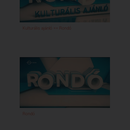
A Magyar Televízióban 1994 januárjától látható a
Rondó nemzetiségi magazinműsora.
A magyarországi nemzetiségek közül a hat kis
létszámú közösség, így a bolgárok, görögök, lengyelek,
Kulturális ajánló == Rondó
örmények, ruszinok és ukránok mindennapjaiba nyújt
betekintést, mutatja be sokszínű kultúrájukat.
Ugyanakkor számos olyan témát találni a kínálatban,
ami nem csak az adott nemzetiséget érdekelheti,
hanem a magyar és egyéb nemzetiséghez tartozókat
is. A kulturális ajánlóban igyekszünk minél szélesebb
körben beharangozni eseményeket, újonnan megjelent
könyveket, kiállításokat, koncerteket, egyéb
eseményeket stb., ami szintén szélesebb körben adhat
számot érdeklődésre.
Rondó