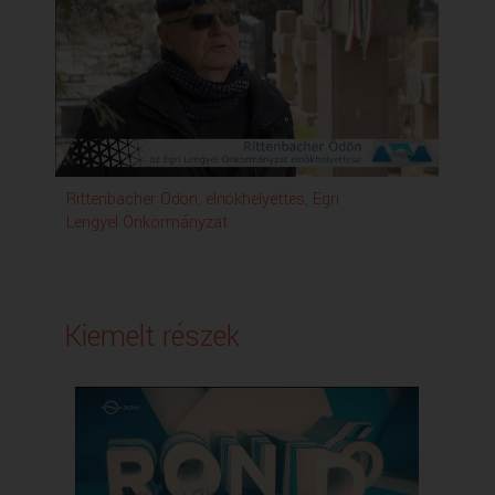
lehetőségét a tanárok és diákok egyaránt lelkesen
fogadták. De vajon miért pont lengyelül?
- FELCZAK-LEMEZEK
A Waclaw Felczak Alapítvány az oktatás mellett a
magyar-lengyel zenei együttműködéséket is kiemelten
támogatja, amelynek ékes példája, hogy tavaly immár
X. alkalommal jelentek meg a Felczak lemezek.
Rittenbacher Ödön, elnökhelyettes, Egri
- ZENETÖRTÉNET – SZILASI ALEX
Lengyel Önkormányzat
Szilasi Alex Liszt-díjas zongoraművész tevékenyen
részt vesz Chopin életművének népszerűsítésében,
szerkesztője és közreadója több idegen nyelven
megjelent Chopin életrajz magyar kiadásának. 2011-től
a varsói Chopin Intézettel együttműködve folytatja
Kiemelt részek
zenetörténeti kutatásait, hangfelvételek készítésével,
Chopin korabeli zongorák felkutatásával és hangzásuk
hiteleshez közelálló bemutatásával.
Rondó nemzetiségi magazin – Duna – március 18.