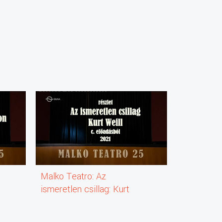
Malko Teatro: Az
Gadulka, b
ismeretlen csillag: Kurt
hegedű
Weill (2021) (színházi
előadás) (részlet)