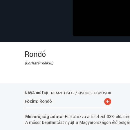
Rondó
(korhatár nélkül)
NAVA műfaj:
NEMZETISÉGI / KISEBBSÉGI MŰSOR
+
Főcím:
Rondó
Műsorújság adatai:
Feliratozva a teletext 333. oldalán
A műsor bepillantást nyújt a Magyarországon élő bolgár