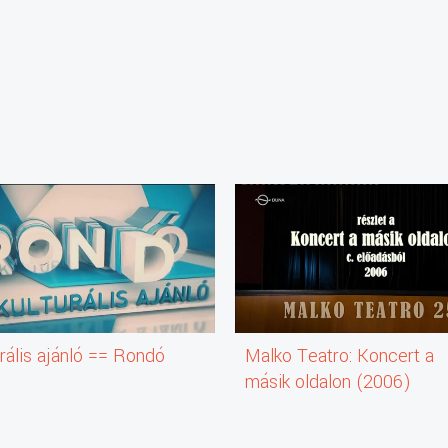
rális ajánló == Rondó
Malko Teatro: Koncert a
másik oldalon (2006)
(színházi előadás)
(részlet)