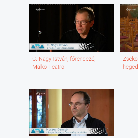
C. Nagy István, főrendező,
Zseko
Malko Teatro
hege