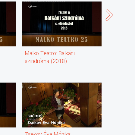
Malko Teatro: Balkáni
Rondó
)
szindróma (2018)
(színházi előadás)
(részlet)
Zsekov Éva Mónika: