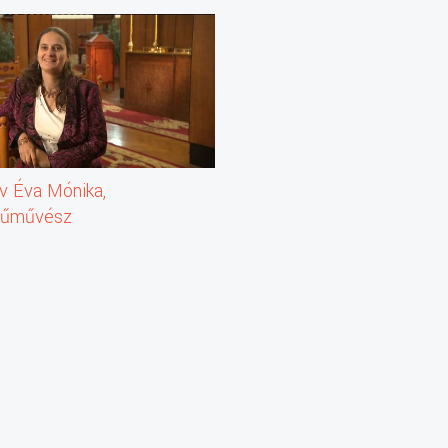
v Éva Mónika,
dűművész