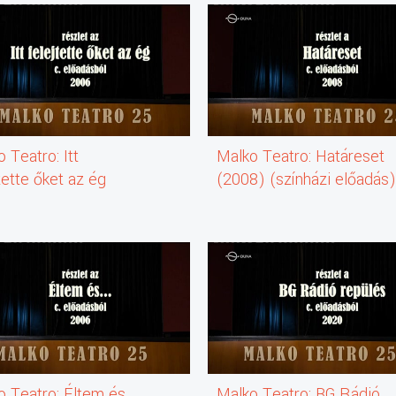
 Teatro: Itt
Malko Teatro: Határeset
tette őket az ég
(2008) (színházi előadás
6) (színházi előadás)
(részlet)
let)
 Teatro: Éltem és...
Malko Teatro: BG Rádió