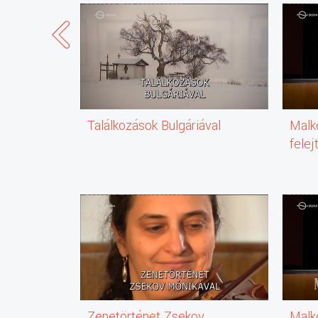
Találkozások Bulgáriával
Malko
felej
(200
(rész
Zenetörténet Zsekov
Malko