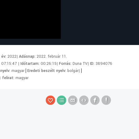
i év:
2022|
Adásnap:
2022. február 11.
:
07:15:47 |
Időtartam:
00:26:15|
Forrás:
Duna TV|
ID:
3894076
|
|
 nyelv:
magyar
Eredeti beszélt nyelv:
bolgár|
 felirat:
magyar