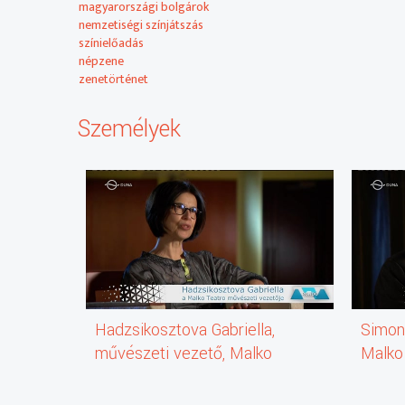
A magyarországi nemzetiségek közül a hat kis létszámú 
magyarországi bolgárok
sokszínű kultúrájukat.
nemzetiségi színjátszás
színielőadás
Ugyanakkor számos olyan témát találni a kínálatban, a
népzene
ajánlóban igyekszünk minél szélesebb körben beharango
zenetörténet
körben adhat számot érdeklődésre.
Személyek
Hadzsikosztova Gabriella,
Simon 
művészeti vezető, Malko
Malko
Teatro