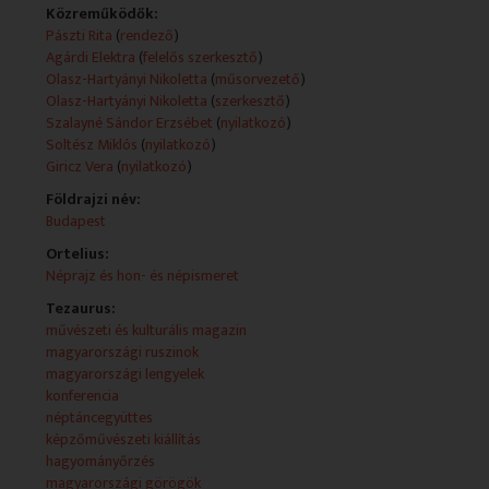
Közreműködők:
Technikai leírás:
Pászti Rita
(
rendező
)
A műsorszolgáltatói információk (Műsorszolgáltatói
Agárdi Elektra
(
felelős szerkesztő
)
ismertető) forrása változó (teletext, mediaklikk.hu).
Olasz-Hartyányi Nikoletta
(
műsorvezető
)
Műsorszolgáltatói ismertető:
Olasz-Hartyányi Nikoletta
(
szerkesztő
)
Lengyel művészek alkotásait láthatjuk Tomasz Piars
Szalayné Sándor Erzsébet
(
nyilatkozó
)
lengyel festőművész újonnan átadott szalonjában
Soltész Miklós
(
nyilatkozó
)
Giricz Vera
(
nyilatkozó
)
E hetii adásunkban Tomasz Piars lengyel festőművész
Földrajzi név:
nemrégiben átadott kortárs művészeti szalonjából az
Budapest
Art Salon Contemporaryból jelentkezünk. Bemutatjuk
az itt nyílt első kiállítást és más témákkal is várjuk
Ortelius:
nézőinket.
Néprajz és hon- és népismeret
Tezaurus:
KULTURÁLIS AJÁNLÓ
művészeti és kulturális magazin
Inter-Cered ezzel címmel nyílt az első kiállítás Tomasz
magyarországi ruszinok
Piars lengyel festőművész vadonatúj kiállítóterében. A
magyarországi lengyelek
Budapesten látható kiállítás a lengyel művészekre
konferencia
fókuszál és bemutatja a művésztelepen kialakult,
néptáncegyüttes
szoros lengyel-magyar kapcsolat eredményeit.
képzőművészeti kiállítás
hagyományőrzés
20 ÉVES AZ ELLINIZMOS
magyarországi görögök