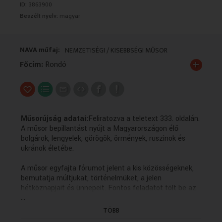
ID:
3863900
VALLÁS
VALLÁS
Beszélt nyelv:
magyar
NAVA műfaj:
NEMZETISÉGI / KISEBBSÉGI MŰSOR
+
Főcím:
Rondó
Műsorújság adatai:
Feliratozva a teletext 333. oldalán.
A műsor bepillantást nyújt a Magyarországon élő
bolgárok, lengyelek, görögök, örmények, ruszinok és
ukránok életébe.
A műsor egyfajta fórumot jelent a kis közösségeknek,
bemutatja múltjukat, történelmüket, a jelen
hétköznapjait és ünnepeit. Fontos feladatot tölt be az
...
anyanyelvi kultúra ápolásában, hiszen a forgatott
anyagok többsége az adott kisebbség nyelvén készül
TÖBB
magyar feliratozással.