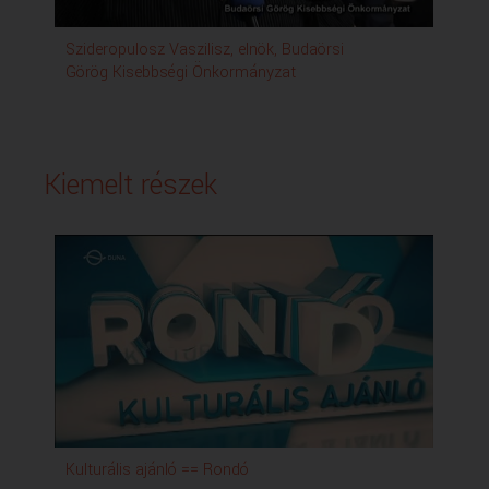
Szideropulosz Vaszilisz, elnök, Budaörsi
Mar
Görög Kisebbségi Önkormányzat
Kiemelt részek
Kulturális ajánló == Rondó