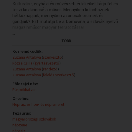
Kulturális-, egyházi és művészeti értékeiket tárja fel és
teszi közkinccsé a műsor. Mennyiben különböznek
hétköznapjaik, mennyiben azonosak örömeik és
gondjaik? Ezt mutatja be a Domovina, a szlovák nyelvű
magazinműsor magyar feliratozással.
...
Szlovák nyelvű nemzetiségi magazin
TÖBB
Technikai leírás:
A műsorszolgáltatói ismertető forrása a
Közreműködők:
www.mediaklikk.hu.
Zuzana Antalová
(
szerkesztő
)
Műsorszolgáltatói ismertető:
Rózsa Csilla
(
gyártásvezető
)
Püspökhatvan szlovák szíve
Zuzana Antalová
(
rendező
)
Zuzana Antalová
(
felelős szerkesztő
)
2021. augusztus 28. biztosan történelmi mérföldkőként
Földrajzi név:
vonul majd be Püspökhatvan történetébe, annyi fontos
Püspökhatvan
eseményre került sor a faluban. A Szent Lőrinc
templomban a felújított épület újraszentelésének
Ortelius:
tiszteletére szlovák-magyar hálaadó szentmisét
Néprajz és hon- és népismeret
tartottak. A Lami István Művelődési Otthonban pedig
Tezaurus:
Volter Domonkos „Püspökhatvan népi vallásossága”
magyarországi szlovákok
című, első kötetét mutatták be. Az ifjú szerző még
népzene
diák, a budapesti Eötvös Loránd Tudományegyetem
néprajz