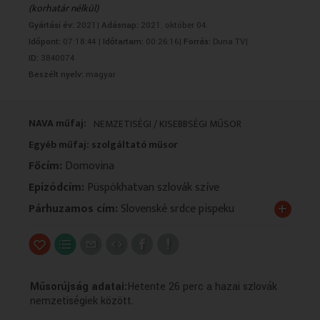
(korhatár nélkül)
VALLÁS
VALLÁS
Gyártási év:
2021|
Adásnap:
2021. október 04.
Időpont:
07:18:44 |
Időtartam:
00:26:16|
Forrás:
Duna TV|
ID:
3840074
Beszélt nyelv:
magyar
NAVA műfaj:
NEMZETISÉGI / KISEBBSÉGI MŰSOR
Egyéb műfaj: szolgáltató műsor
Főcím:
Domovina
Epizódcím:
Püspökhatvan szlovák szíve
+
Párhuzamos cím:
Slovenské srdce pispeku
Műsorújság adatai:
Hetente 26 perc a hazai szlovák
nemzetiségiek között.