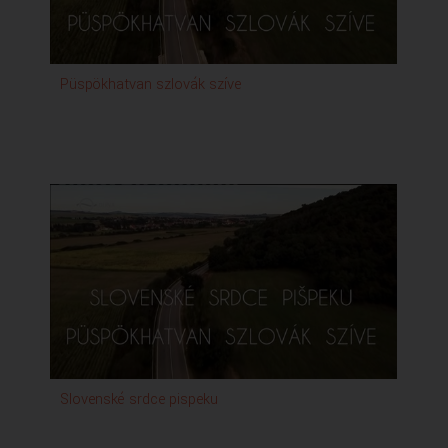
Püspökhatvan szlovák szíve
Slovenské srdce pispeku