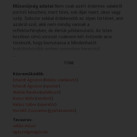
Műsorújság adatai:
Nem csak azért érdemes valakiről
portrét készíteni, mert híres, sok díjat nyert, okos vagy
szép. Sokszor sokkal érdekesebb az olyan történet, ami
azokról szól, akik nem mindig vannak a
reflektorfényben, de életük példamutató. Az Isten
kezében című sorozat csaknem két évtizede arra
törekszik, hogy bemutassa a Mindenhatót
legkülönbözőbb emberi sorosokon keresztül.
...
A magazin a keresztény értékrend szellemében
TÖBB
valamennyi korosztályhoz szól. Elsősorban szociális és
morális szempontból elemzi a társadalom, a család
Közreműködők:
egészét érintő kérdéseket, eseményeket. A keresztény
Erhardt Ágoston
(
felelős szerkesztő
)
kultúra értékeit bemutatva hívja fel a figyelmet a vallás
Erhardt Ágoston
(
riporter
)
megtartó szerepére. A nézők a határon túli térségek
Molnár Renáta
(
nyilatkozó
)
vallási, egyházi eseményeiről is rendszeresen
Koncz Attila
(
rendező
)
tájékozódhatnak.
Halász Gábor
(
operatőr
)
Horváth Zsuzsanna
(
gyártásvezető
)
Technikai leírás:
A műsorszolgáltatói információk (Műsorszolgáltatói
Tezaurus:
cím, Műsorszolgáltatói ismertető) forrása változó
vallási műsor
(teletext, www.mediaklikk.hu).
egészségmegőrzés