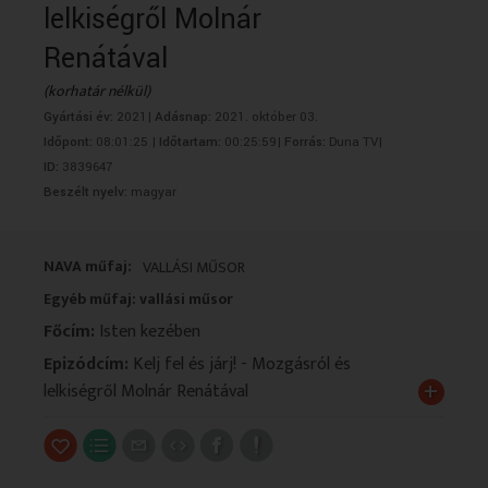
lelkiségről Molnár
VALLÁS
VALLÁS
Renátával
(korhatár nélkül)
Gyártási év:
2021|
Adásnap:
2021. október 03.
Időpont:
08:01:25 |
Időtartam:
00:25:59|
Forrás:
Duna TV|
ID:
3839647
Beszélt nyelv:
magyar
NAVA műfaj:
VALLÁSI MŰSOR
Egyéb műfaj: vallási műsor
Főcím:
Isten kezében
Epizódcím:
Kelj fel és járj! - Mozgásról és
+
lelkiségről Molnár Renátával