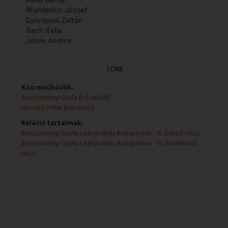
- Pikali Gerda
- Wunderlich József
- Gyöngyösi Zoltán
- Bach Kata
- Jónás Andrea
- Holczinger Szandra
...
- Martin Márta
TÖBB
- Előd Álmos
- Gálvölgyi János
Közreműködők:
- Auth Magda
Böszörményi Gyula
(
író, költő
)
Horváth Péter
(
rendező
)
Reláció tartalmak:
Böszörményi Gyula: Leányrablás Budapesten - 6. (előző rész)
Böszörményi Gyula: Leányrablás Budapesten - 8. (következő
rész)