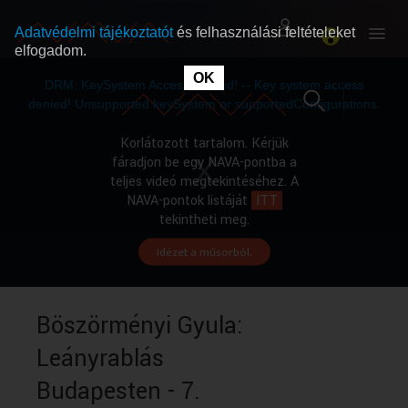
Adatvédelmi tájékoztatót
és felhasználási feltételeket
elfogadom.
This
is
OK
RÓLUNK
RÓLUNK
a
DRM: KeySystem Access Denied! -- Key system access
modal
window.
denied! Unsupported keySystem or supportedConfigurations.
SZABAD MŰSOROK
SZABAD MŰSOROK
Korlátozott tartalom. Kérjük
fáradjon be egy NAVA-pontba a
teljes videó megtekintéséhez. A
MŰSORÚJSÁG
MŰSORÚJSÁG
NAVA-pontok listáját
ITT
tekintheti meg.
Idézet a műsorból.
GYŰJTEMÉNYEK
GYŰJTEMÉNYEK
SEGÍTHETÜNK?
SEGÍTHETÜNK?
Böszörményi Gyula:
Leányrablás
OKTATÁS
OKTATÁS
Budapesten - 7.