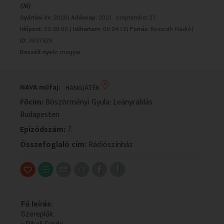
(16)
VALLÁS
VALLÁS
Gyártási év:
2020|
Adásnap:
2021. szeptember 21.
Időpont:
22:30:00 |
Időtartam:
00:24:12|
Forrás:
Kossuth Rádió|
ID:
3837629
Beszélt nyelv:
magyar
NAVA műfaj:
HANGJÁTÉK
Főcím:
Böszörményi Gyula: Leányrablás
Budapesten
Epizódszám:
7.
Összefoglaló cím:
Rádiószínház
Fő leírás:
Szereplők: