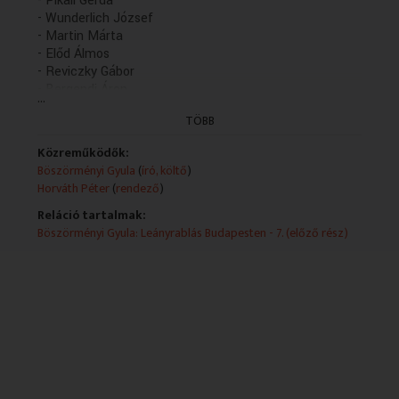
- Pikali Gerda
- Wunderlich József
- Martin Márta
- Előd Álmos
- Reviczky Gábor
- Bergendi Áron
...
- Horváth Péter
TÖBB
- Holczinger Szandra
- Auth Magda
Közreműködők:
Böszörményi Gyula
(
író, költő
)
Horváth Péter
(
rendező
)
Reláció tartalmak:
Böszörményi Gyula: Leányrablás Budapesten - 7. (előző rész)