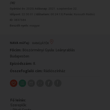
(16)
VALLÁS
VALLÁS
Gyártási év:
2020|
Adásnap:
2021. szeptember 22.
Időpont:
22:30:01 |
Időtartam:
00:24:13|
Forrás:
Kossuth Rádió|
ID:
3837584
Beszélt nyelv:
magyar
NAVA műfaj:
HANGJÁTÉK
Főcím:
Böszörményi Gyula: Leányrablás
Budapesten
Epizódszám:
8.
Összefoglaló cím:
Rádiószínház
Fő leírás:
Szereplők: