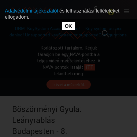
Adatvédelmi tájékoztatót
és felhasználási feltételeket
elfogadom.
This
is
OK
RÓLUNK
RÓLUNK
a
DRM: KeySystem Access Denied! -- Key system access
modal
window.
denied! Unsupported keySystem or supportedConfigurations.
SZABAD MŰSOROK
SZABAD MŰSOROK
Korlátozott tartalom. Kérjük
fáradjon be egy NAVA-pontba a
teljes videó megtekintéséhez. A
MŰSORÚJSÁG
MŰSORÚJSÁG
NAVA-pontok listáját
ITT
tekintheti meg.
Idézet a műsorból.
GYŰJTEMÉNYEK
GYŰJTEMÉNYEK
SEGÍTHETÜNK?
SEGÍTHETÜNK?
Böszörményi Gyula:
Leányrablás
OKTATÁS
OKTATÁS
Budapesten - 8.