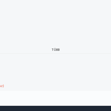
TÖBB
sz)