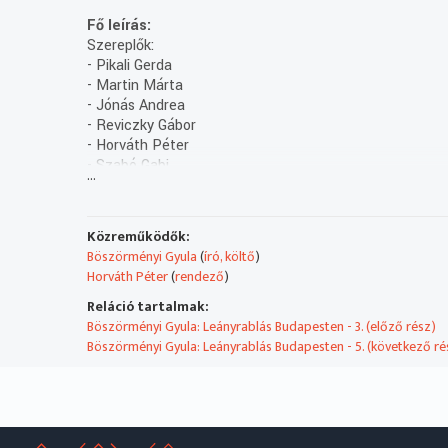
Fő leírás:
Szereplők:
- Pikali Gerda
- Martin Márta
- Jónás Andrea
- Reviczky Gábor
- Horváth Péter
- Szabó Gabi
...
- Gálvölgyi János
- Wunderlich József
- Takács Katalin
Közreműködők:
- Szűcs Nelli
Böszörményi Gyula
(
író, költő
)
Horváth Péter
(
rendező
)
Reláció tartalmak:
Böszörményi Gyula: Leányrablás Budapesten - 3. (előző rész)
Böszörményi Gyula: Leányrablás Budapesten - 5. (következő ré