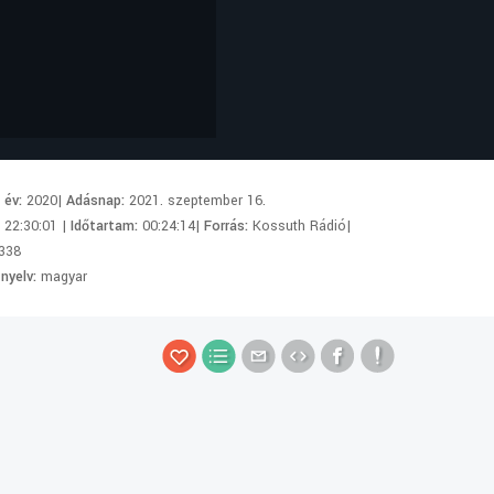
i év:
2020|
Adásnap:
2021. szeptember 16.
:
22:30:01 |
Időtartam:
00:24:14|
Forrás:
Kossuth Rádió|
338
 nyelv:
magyar