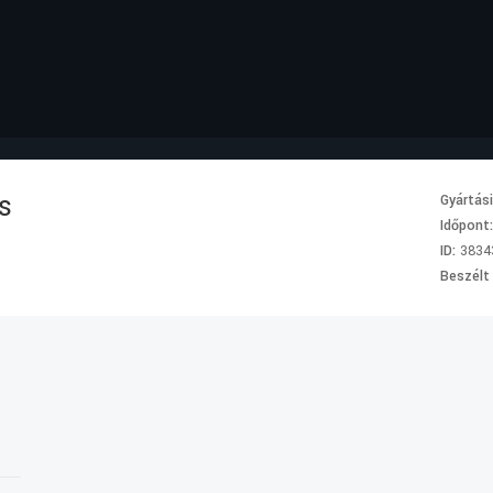
s
Gyártás
Időpont
ID:
3834
Beszélt