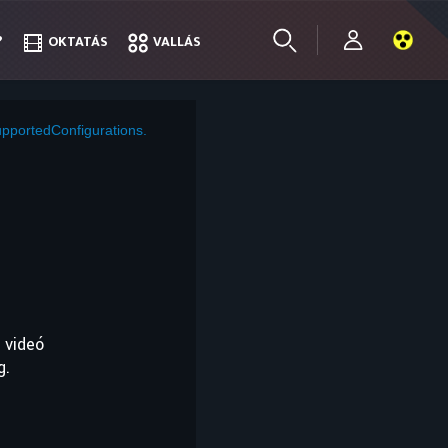
?
?
OKTATÁS
OKTATÁS
VALLÁS
VALLÁS
pportedConfigurations.
 videó
g.