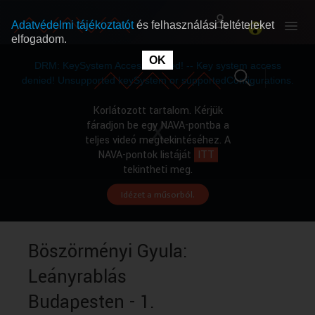
Adatvédelmi tájékoztatót
és felhasználási feltételeket
elfogadom.
This
is
OK
RÓLUNK
RÓLUNK
a
DRM: KeySystem Access Denied! -- Key system access
modal
window.
denied! Unsupported keySystem or supportedConfigurations.
SZABAD MŰSOROK
SZABAD MŰSOROK
Korlátozott tartalom. Kérjük
fáradjon be egy NAVA-pontba a
teljes videó megtekintéséhez. A
MŰSORÚJSÁG
MŰSORÚJSÁG
NAVA-pontok listáját
ITT
tekintheti meg.
Idézet a műsorból.
GYŰJTEMÉNYEK
GYŰJTEMÉNYEK
SEGÍTHETÜNK?
SEGÍTHETÜNK?
Böszörményi Gyula:
Leányrablás
OKTATÁS
OKTATÁS
Budapesten - 1.