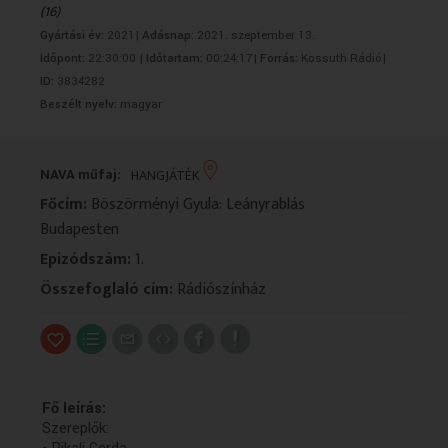
(16)
VALLÁS
VALLÁS
Gyártási év:
2021|
Adásnap:
2021. szeptember 13.
Időpont:
22:30:00 |
Időtartam:
00:24:17|
Forrás:
Kossuth Rádió|
ID:
3834282
Beszélt nyelv:
magyar
NAVA műfaj:
HANGJÁTÉK
Főcím:
Böszörményi Gyula: Leányrablás
Budapesten
Epizódszám:
1.
Összefoglaló cím:
Rádiószínház
Fő leírás:
Szereplők: