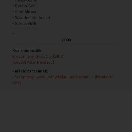
- Pikali Gerda
- Szabó Gabi
- Előd Álmos
- Wunderlich József
- Szűcs Nelli
- Horváth Péter
...
- Gálvölgyi János
TÖBB
Közreműködők:
Böszörményi Gyula
(
író, költő
)
Horváth Péter
(
rendező
)
Reláció tartalmak:
Böszörményi Gyula: Leányrablás Budapesten - 2. (következő
rész)