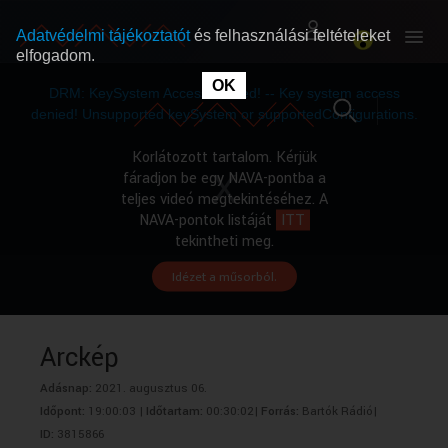
Adatvédelmi tájékoztatót
és felhasználási feltételeket
elfogadom.
This
is
OK
RÓLUNK
RÓLUNK
a
DRM: KeySystem Access Denied! -- Key system access
modal
window.
denied! Unsupported keySystem or supportedConfigurations.
SZABAD MŰSOROK
SZABAD MŰSOROK
Korlátozott tartalom. Kérjük
fáradjon be egy NAVA-pontba a
teljes videó megtekintéséhez. A
MŰSORÚJSÁG
MŰSORÚJSÁG
NAVA-pontok listáját
ITT
tekintheti meg.
Idézet a műsorból.
GYŰJTEMÉNYEK
GYŰJTEMÉNYEK
SEGÍTHETÜNK?
SEGÍTHETÜNK?
Arckép
Adásnap:
2021. augusztus 06.
OKTATÁS
OKTATÁS
Időpont:
19:00:03 |
Időtartam:
00:30:02|
Forrás:
Bartók Rádió|
ID:
3815866