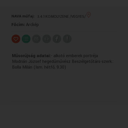
VALLÁS
VALLÁS
NAVA műfaj:
3.4.1 KOMOLYZENE /VEGYES/
Főcím:
Arckép
Műsorújság adatai:
- alkotó emberek portréja
Modrián József hegedűművész Beszélgetőtárs-szerk.:
Bolla Milán (Ism. hétfő, 9.30)