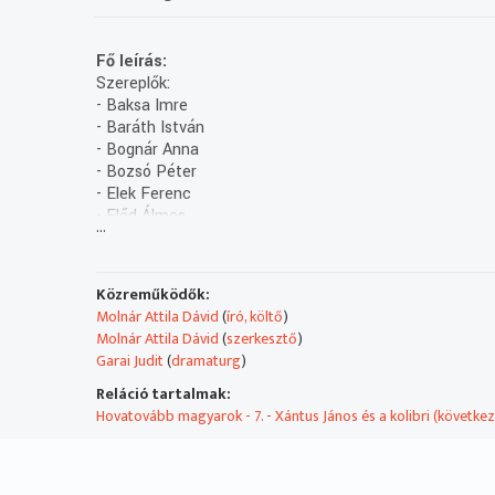
Fő leírás:
Szereplők:
- Baksa Imre
- Baráth István
- Bognár Anna
- Bozsó Péter
- Elek Ferenc
- Előd Álmos
...
- Epres Attila
- Gauder Áron
- Hamvas Dániel
Közreműködők:
- Máté Gábor
Molnár Attila Dávid
(
író, költő
)
- Schneider Zoltán
Molnár Attila Dávid
(
szerkesztő
)
- Szalay Csongor
Garai Judit
(
dramaturg
)
- Tamás Máté
Rendezte: Tamás Zsolt
Reláció tartalmak:
Hovatovább magyarok - 7. - Xántus János és a kolibri (követke
Műsorszolgáltatói ismertető:
[00:27:32]
- Bach, Johann Sebastian; Wolf Péter; Szécs
A produkció létrejöttét a Magyar Média Mecenatúra pr