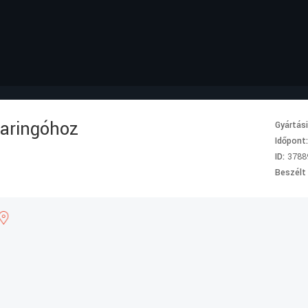
Baringóhoz
Gyártás
Időpont
ID:
3788
Beszélt