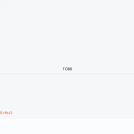
TÖBB
ző rész)
i Pál: 9. Air (Cserháti Zsuzsa / Stúdió 11 / Magyar Rádió Vonós Tán
ogram keretében a Médiatanács támogatta. (Cserés Miklós rádiójáté