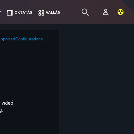
?
?
OKTATÁS
OKTATÁS
VALLÁS
VALLÁS
pportedConfigurations.
 videó
g.