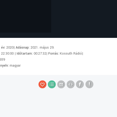
i év:
2020|
Adásnap:
2021. május 29.
:
22:30:00 |
Időtartam:
00:27:32|
Forrás:
Kossuth Rádió|
939
 nyelv:
magyar