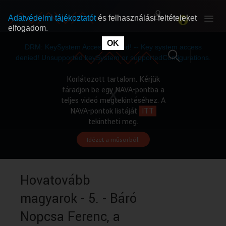
Adatvédelmi tájékoztatót
és felhasználási feltételeket
elfogadom.
This
is
OK
RÓLUNK
RÓLUNK
a
DRM: KeySystem Access Denied! -- Key system access
modal
window.
denied! Unsupported keySystem or supportedConfigurations.
SZABAD MŰSOROK
SZABAD MŰSOROK
Korlátozott tartalom. Kérjük
fáradjon be egy NAVA-pontba a
teljes videó megtekintéséhez. A
MŰSORÚJSÁG
MŰSORÚJSÁG
NAVA-pontok listáját
ITT
tekintheti meg.
Idézet a műsorból.
GYŰJTEMÉNYEK
GYŰJTEMÉNYEK
SEGÍTHETÜNK?
SEGÍTHETÜNK?
Hovatovább
magyarok - 5. - Báró
OKTATÁS
OKTATÁS
Nopcsa Ferenc, a