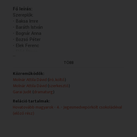
Fő leírás:
Szereplők:
- Baksa Imre
- Baráth István
- Bognár Anna
- Bozsó Péter
- Elek Ferenc
- Előd Álmos
...
- Epres Attila
TÖBB
- Gauder Áron
- Hamvas Dániel
Közreműködők:
- Máté Gábor
Molnár Attila Dávid
(
író, költő
)
- Schneider Zoltán
Molnár Attila Dávid
(
szerkesztő
)
- Szalay Csongor
Garai Judit
(
dramaturg
)
- Tamás Máté
Rendezte: Tamás Zsolt
Reláció tartalmak:
Hovatovább magyarok - 4. - Jegesmedvepörkölt csokoládéval
Műsorszolgáltatói ismertető:
(előző rész)
A produkció létrejöttét a Magyar Média Mecenatúra
program keretében a Médiatanács támogatta. (Cserés
Miklós rádiójáték-pályázat, 2018.)