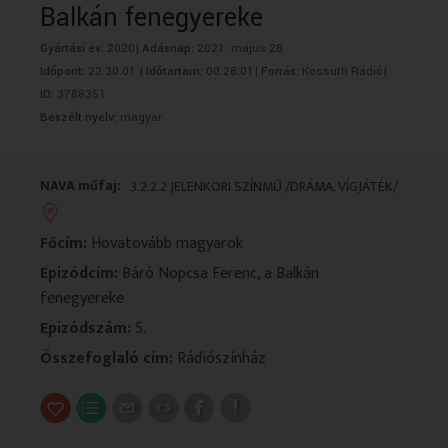
Balkán fenegyereke
VALLÁS
VALLÁS
Gyártási év:
2020|
Adásnap:
2021. május 28.
Időpont:
22:30:01 |
Időtartam:
00:28:01|
Forrás:
Kossuth Rádió|
ID:
3788351
Beszélt nyelv:
magyar
NAVA műfaj:
3.2.2.2 JELENKORI SZÍNMŰ /DRÁMA, VÍGJÁTÉK/
Főcím:
Hovatovább magyarok
Epizódcím:
Báró Nopcsa Ferenc, a Balkán
fenegyereke
Epizódszám:
5.
Összefoglaló cím:
Rádiószínház