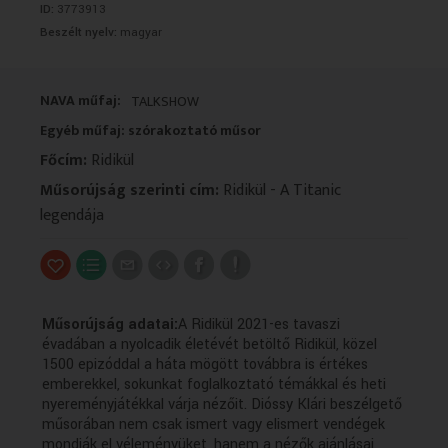
ID:
3773913
VALLÁS
VALLÁS
Beszélt nyelv:
magyar
NAVA műfaj:
TALKSHOW
Egyéb műfaj: szórakoztató műsor
Főcím:
Ridikül
Műsorújság szerinti cím:
Ridikül - A Titanic
legendája
Műsorújság adatai:
A Ridikül 2021-es tavaszi
évadában a nyolcadik életévét betöltő Ridikül, közel
1500 epizóddal a háta mögött továbbra is értékes
emberekkel, sokunkat foglalkoztató témákkal és heti
nyereményjátékkal várja nézőit. Dióssy Klári beszélgető
műsorában nem csak ismert vagy elismert vendégek
mondják el véleményüket, hanem a nézők ajánlásai