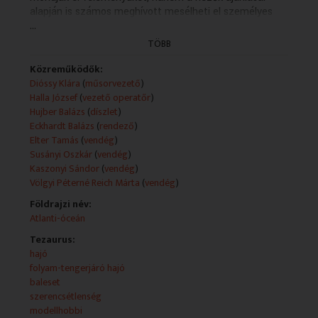
alapján is számos meghívott mesélheti el személyes
...
történetét. Szó esik kultúráról, egészségről, családról,
sportteljesîtményekről, a világban elért rangos
TÖBB
eredményeinkről. A hétköznap délutánonként a Duna
csatornán jelentkező műsor nőkhöz és férfiakhoz
Közreműködők:
egyaránt szól. Érdekes témák, értékes emberek. Ridikül,
Dióssy Klára
(
műsorvezető
)
minden ami belefér!
Halla József
(
vezető operatőr
)
Hujber Balázs
(
díszlet
)
Technikai leírás:
Eckhardt Balázs
(
rendező
)
A műsorszolgáltatói ismertető forrása változó
Elter Tamás
(
vendég
)
(mediaklikk.hu; teletext).
Susányi Oszkár
(
vendég
)
Műsorszolgáltatói ismertető:
Kaszonyi Sándor
(
vendég
)
A Titanic legendája
Völgyi Péterné Reich Márta
(
vendég
)
A Titanic süllyedése hatalmas katasztrófa volt,
Földrajzi név:
történeteit és süllyedésének körülményeit ma is
Atlanti-óceán
kutatják. Ebben a Ridikülben történész, kutató,
leszármazott, gyűjtő vendégeinkkel beszélgetünk a
Tezaurus:
titkairól. Hogyan találták meg a roncsot? Miért olyan
hajó
veszélyes lemerülni a Titanichoz? Milyen izgalmas
folyam-tengerjáró hajó
történeteket rejt? Valóban kettétört? Mi a
baleset
legkülönlegesebb eddig felszínre hozott tárgy? Ki volt
szerencsétlenség
Dr. Lengyel Árpád és hogyan kötődik a legendához?
modellhobbi