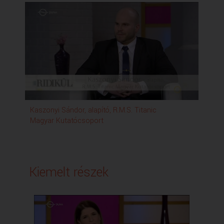
Kaszonyi Sándor, alapító, R.M.S. Titanic
Magyar Kutatócsoport
Kiemelt részek