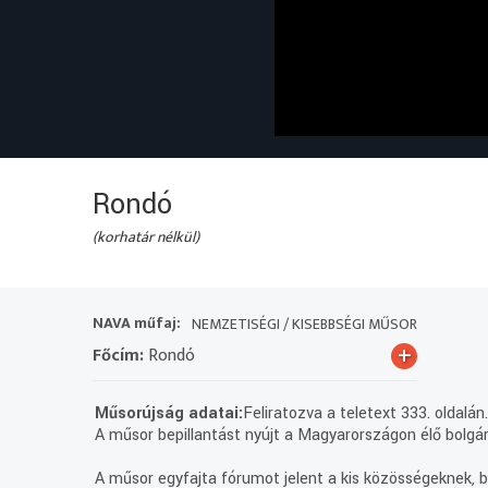
Rondó
(korhatár nélkül)
NAVA műfaj:
NEMZETISÉGI / KISEBBSÉGI MŰSOR
+
Főcím:
Rondó
Műsorújság adatai:
Feliratozva a teletext 333. oldalán
A műsor bepillantást nyújt a Magyarországon élő bolgár
A műsor egyfajta fórumot jelent a kis közösségeknek, be