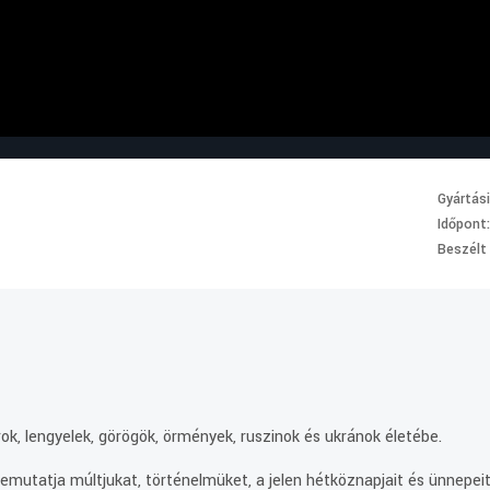
Gyártás
Időpont
Beszélt
.
ok, lengyelek, görögök, örmények, ruszinok és ukránok életébe.
mutatja múltjukat, történelmüket, a jelen hétköznapjait és ünnepeit.