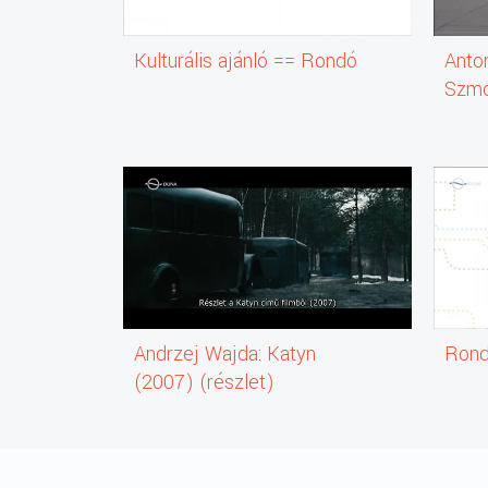
Kulturális ajánló == Rondó
Anto
Szmo
(rész
Andrzej Wajda: Katyn
Ron
(2007) (részlet)