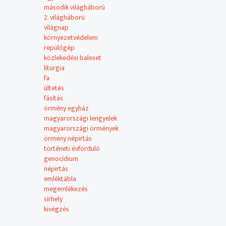
A bolygó zöldítése címen világméretű kezdeményezés indu
második világháború
nagykövetségek dolgozói. A projekt célja az ökosziszté
2. világháború
jövőjéért.
világnap
környezetvédelem
repülőgép
A Magyar Televízióban 1994 januárjától látható a Ron
közlekedési baleset
liturgia
A magyarországi nemzetiségek közül a hat kis létszámú 
fa
sokszínű kultúrájukat.
ültetés
fásítás
Ugyanakkor számos olyan témát találni a kínálatban, a
örmény egyház
ajánlóban igyekszünk minél szélesebb körben beharango
magyarországi lengyelek
körben adhat számot érdeklődésre.
magyarországi örmények
örmény népirtás
történeti évforduló
genocídium
népirtás
emléktábla
megemlékezés
sírhely
kivégzés