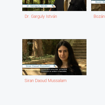
Dr. Garguly István
Bozán
Siran Daoud Mussalam