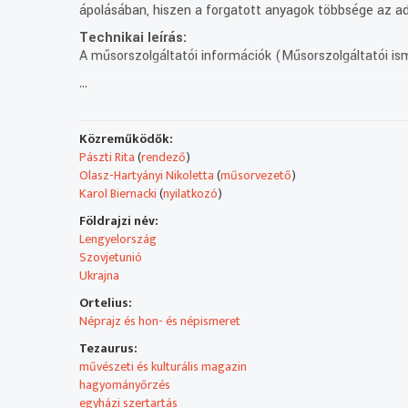
ápolásában, hiszen a forgatott anyagok többsége az ad
Technikai leírás:
A műsorszolgáltatói információk (Műsorszolgáltatói ism
...
Műsorszolgáltatói ismertető:
Az április 22-i adás tartalmából.
Közreműködők:
Április 22. a Föld Napja. A világmozgalom célja, hogy f
Pászti Rita
(
rendező
)
élhetőbb bolygót teremtsünk.
Olasz-Hartyányi Nikoletta
(
műsorvezető
)
Mindehhez cselekednünk kell és közben pedig nem szab
Karol Biernacki
(
nyilatkozó
)
A Rondó adásában erről lesz szó.
Földrajzi név:
Lengyelország
- KATINY ÉS SZMOLENSZK
Szovjetunió
Az április szomorú hónap a lengyel legújabbkori törté
Ukrajna
emlékeztek meg. A két tragédia azonban nem csak a le
Ortelius:
- ÖRMÉNY IDENTITÁS
Néprajz és hon- és népismeret
Április 24-e az Örmény Genocídium Emléknapja, ebből az
Tezaurus:
mindannyian másként kötődnek az örménységhez.
művészeti és kulturális magazin
hagyományőrzés
- Greening of the Planet
egyházi szertartás