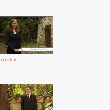
s Gertrúd