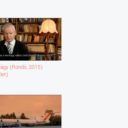
ágy (Rondó, 2015)
let)