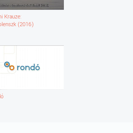
ni Krauze:
lenszk (2016)
let)
dó