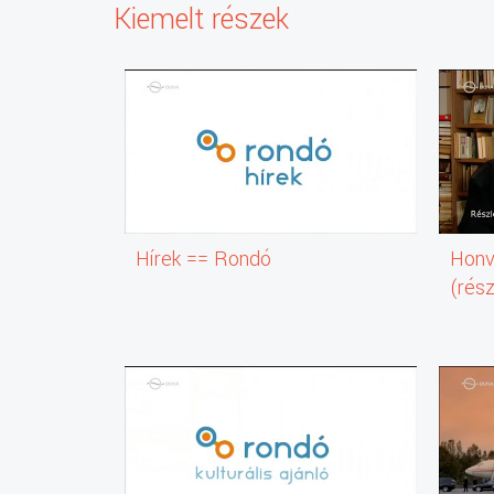
Kiemelt részek
Hírek == Rondó
Honv
(rész