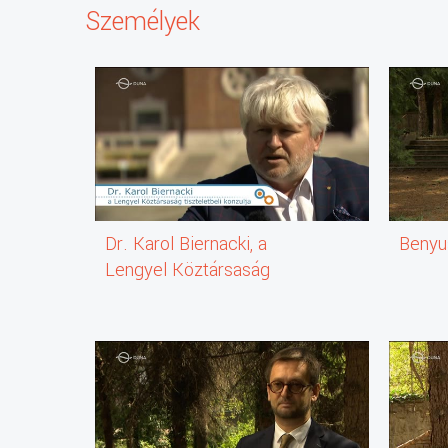
Személyek
Dr. Karol Biernacki, a
Benyu
Lengyel Köztársaság
tiszteletbeli konzulja