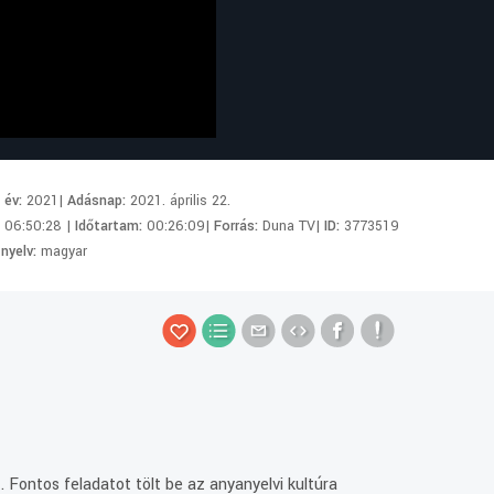
i év:
2021|
Adásnap:
2021. április 22.
:
06:50:28 |
Időtartam:
00:26:09|
Forrás:
Duna TV|
ID:
3773519
 nyelv:
magyar
 Fontos feladatot tölt be az anyanyelvi kultúra