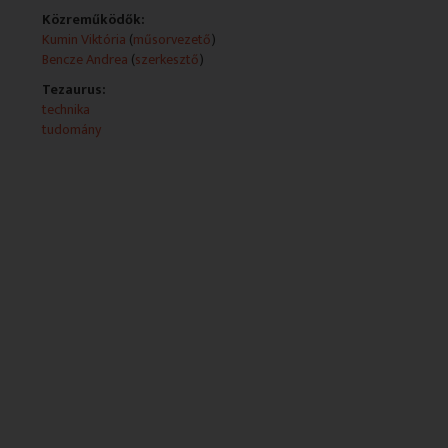
bankok életében. De mit kínál nekünk, ügyfeleknek?
Közreműködők:
Kumin Viktória
(
műsorvezető
)
Bencze Andrea
(
szerkesztő
)
Tezaurus:
technika
tudomány