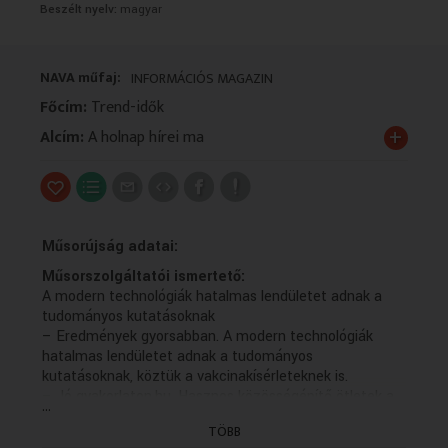
Beszélt nyelv:
magyar
VALLÁS
VALLÁS
NAVA műfaj:
INFORMÁCIÓS MAGAZIN
Főcím:
Trend-idők
+
Alcím:
A holnap hírei ma
Műsorújság adatai:
Műsorszolgáltatói ismertető:
A modern technológiák hatalmas lendületet adnak a
tudományos kutatásoknak
– Eredmények gyorsabban. A modern technológiák
hatalmas lendületet adnak a tudományos
kutatásoknak, köztük a vakcinakísérleteknek is.
– Jó gyakorlaton.hu. Hasznos közösségépítő ötletek a
...
világhálón.
TÖBB
– A blockchain technológia egyre inkább teret nyer a