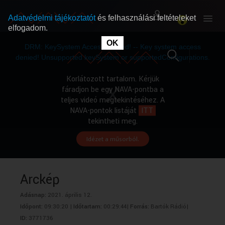
Adatvédelmi tájékoztatót
és felhasználási feltételeket
elfogadom.
This
is
OK
RÓLUNK
RÓLUNK
a
DRM: KeySystem Access Denied! -- Key system access
modal
window.
denied! Unsupported keySystem or supportedConfigurations.
SZABAD MŰSOROK
SZABAD MŰSOROK
Korlátozott tartalom. Kérjük
fáradjon be egy NAVA-pontba a
teljes videó megtekintéséhez. A
MŰSORÚJSÁG
MŰSORÚJSÁG
NAVA-pontok listáját
ITT
tekintheti meg.
Idézet a műsorból.
GYŰJTEMÉNYEK
GYŰJTEMÉNYEK
SEGÍTHETÜNK?
SEGÍTHETÜNK?
Arckép
Adásnap:
2021. április 12.
OKTATÁS
OKTATÁS
Időpont:
09:30:20 |
Időtartam:
00:29:44|
Forrás:
Bartók Rádió|
ID:
3771736