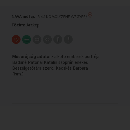
VALLÁS
VALLÁS
NAVA műfaj:
3.4.1 KOMOLYZENE /VEGYES/
Főcím:
Arckép
Műsorújság adatai:
- alkotó emberek portréja
Batkiné Patonai Katalin szoprán énekes
Beszélgetőtárs-szerk.: Kecskés Barbara
(ism.)