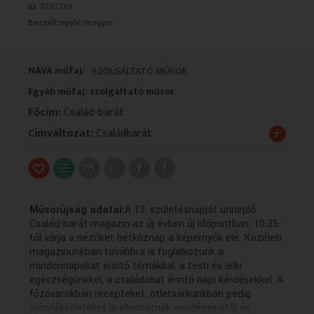
ID:
3767269
VALLÁS
VALLÁS
Beszélt nyelv:
magyar
NAVA műfaj:
SZOLGÁLTATÓ MŰSOR
Egyéb műfaj: szolgáltató műsor
Főcím:
Család-barát
+
Címváltozat:
Családbarát
Műsorújság adatai:
A 13. születésnapját ünneplő
Család-barát magazin az új évben új időpontban, 10.35-
től várja a nézőket hétköznap a képernyők elé. Közéleti
magazinunkban továbbra is foglalkozunk a
mindennapokat érintő témákkal, a testi és lelki
egészségünkkel, a családokat érintő napi kérdésekkel. A
főzősarokban recepteket, ötletsarkunkban pedig
ajándékötleteket is elleshetnek vendégeinktől és