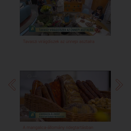
Tavaszi virágdíszek az ünnepi asztalra
felelő
A mangalica-állomány ridegtartásban
Játék