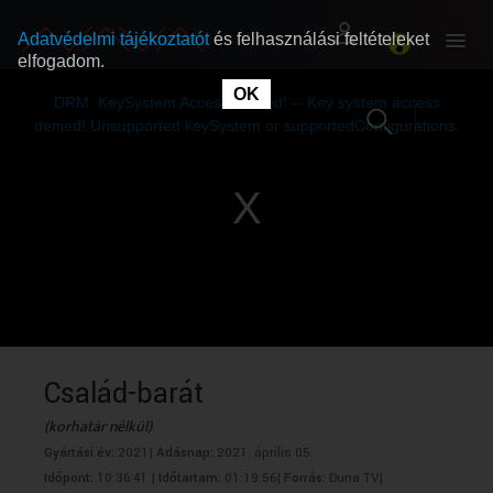
Adatvédelmi tájékoztatót
és felhasználási feltételeket
elfogadom.
This
is
OK
RÓLUNK
RÓLUNK
a
DRM: KeySystem Access Denied! -- Key system access
modal
window.
denied! Unsupported keySystem or supportedConfigurations.
SZABAD MŰSOROK
SZABAD MŰSOROK
MŰSORÚJSÁG
MŰSORÚJSÁG
GYŰJTEMÉNYEK
GYŰJTEMÉNYEK
SEGÍTHETÜNK?
SEGÍTHETÜNK?
Család-barát
(korhatár nélkül)
OKTATÁS
OKTATÁS
Gyártási év:
2021|
Adásnap:
2021. április 05.
Időpont:
10:36:41 |
Időtartam:
01:19:56|
Forrás:
Duna TV|