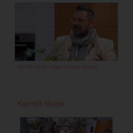
Kruchió László, virágkötő-mester, designer
Bal
Kiemelt részek