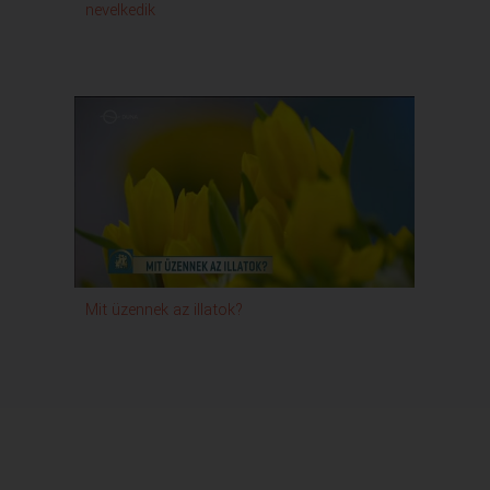
nevelkedik
Mit üzennek az illatok?
Test é