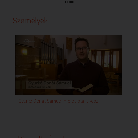
TÖBB
Műsorszolgáltatói ismertető:
Életünket segítő, elgondolkodtató, a napot elindító
Személyek
útravaló a hét minden napján.
Gyurkó Donát Sámuel, metodista lelkész