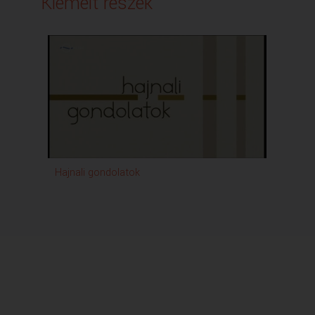
Kiemelt részek
Hajnali gondolatok