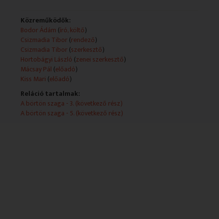
Közreműködők:
Bodor Ádám
(
író, költő
)
Csizmadia Tibor
(
rendező
)
Csizmadia Tibor
(
szerkesztő
)
Hortobágyi László
(
zenei szerkesztő
)
Mácsay Pál
(
előadó
)
Kiss Mari
(
előadó
)
Reláció tartalmak:
A börtön szaga - 3. (következő rész)
A börtön szaga - 5. (következő rész)