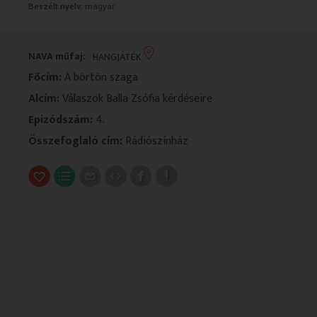
Beszélt nyelv:
magyar
VALLÁS
VALLÁS
NAVA műfaj:
HANGJÁTÉK
Főcím:
A börtön szaga
Alcím:
Válaszok Balla Zsófia kérdéseire
Epizódszám:
4.
Összefoglaló cím:
Rádiószínház