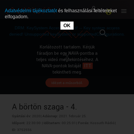
Adatvédelmi tájékoztatót
és felhasználási feltételeket
elfogadom.
This
is
OK
RÓLUNK
RÓLUNK
a
DRM: KeySystem Access Denied! -- Key system access
modal
window.
denied! Unsupported keySystem or supportedConfigurations.
SZABAD MŰSOROK
SZABAD MŰSOROK
Korlátozott tartalom. Kérjük
fáradjon be egy NAVA-pontba a
teljes videó megtekintéséhez. A
MŰSORÚJSÁG
MŰSORÚJSÁG
NAVA-pontok listáját
ITT
tekintheti meg.
Idézet a műsorból.
GYŰJTEMÉNYEK
GYŰJTEMÉNYEK
SEGÍTHETÜNK?
SEGÍTHETÜNK?
A börtön szaga - 4.
Gyártási év:
2020|
Adásnap:
2021. február 25.
OKTATÁS
OKTATÁS
Időpont:
22:30:00 |
Időtartam:
00:25:01|
Forrás:
Kossuth Rádió|
ID:
3752556