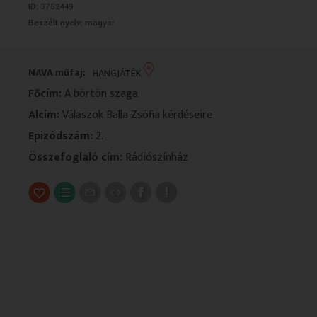
ID:
3752449
VALLÁS
VALLÁS
Beszélt nyelv:
magyar
NAVA műfaj:
HANGJÁTÉK
Főcím:
A börtön szaga
Alcím:
Válaszok Balla Zsófia kérdéseire
Epizódszám:
2.
Összefoglaló cím:
Rádiószínház