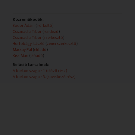
Közreműködők:
Bodor Ádám
(
író, költő
)
Csizmadia Tibor
(
rendező
)
Csizmadia Tibor
(
szerkesztő
)
Hortobágyi László
(
zenei szerkesztő
)
Mácsay Pál
(
előadó
)
Kiss Mari
(
előadó
)
Reláció tartalmak:
A börtön szaga - 1. (előző rész)
A börtön szaga - 3. (következő rész)