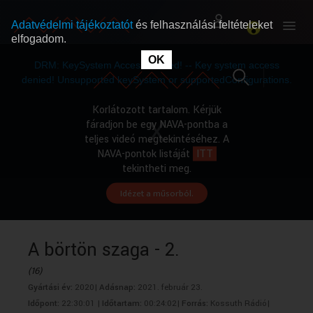
Adatvédelmi tájékoztatót
és felhasználási feltételeket
elfogadom.
This
is
OK
RÓLUNK
RÓLUNK
a
DRM: KeySystem Access Denied! -- Key system access
modal
window.
denied! Unsupported keySystem or supportedConfigurations.
SZABAD MŰSOROK
SZABAD MŰSOROK
Korlátozott tartalom. Kérjük
fáradjon be egy NAVA-pontba a
teljes videó megtekintéséhez. A
MŰSORÚJSÁG
MŰSORÚJSÁG
NAVA-pontok listáját
ITT
tekintheti meg.
Idézet a műsorból.
GYŰJTEMÉNYEK
GYŰJTEMÉNYEK
SEGÍTHETÜNK?
SEGÍTHETÜNK?
A börtön szaga - 2.
(16)
OKTATÁS
OKTATÁS
Gyártási év:
2020|
Adásnap:
2021. február 23.
Időpont:
22:30:01 |
Időtartam:
00:24:02|
Forrás:
Kossuth Rádió|