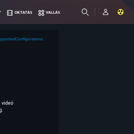
?
?
OKTATÁS
OKTATÁS
VALLÁS
VALLÁS
pportedConfigurations.
 videó
g.