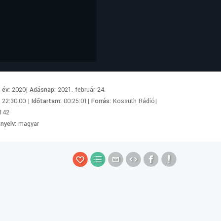
i év:
2020|
Adásnap:
2021. február 24.
:
22:30:00 |
Időtartam:
00:25:01|
Forrás:
Kossuth Rádió|
142
 nyelv:
magyar