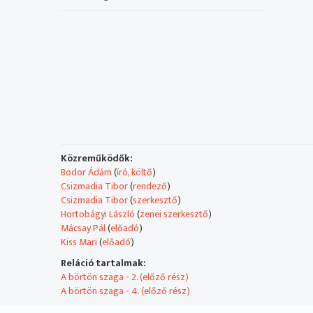
Közreműködők:
Bodor Ádám
(
író, költő
)
Csizmadia Tibor
(
rendező
)
Csizmadia Tibor
(
szerkesztő
)
Hortobágyi László
(
zenei szerkesztő
)
Mácsay Pál
(
előadó
)
Kiss Mari
(
előadó
)
Reláció tartalmak:
A börtön szaga - 2. (előző rész)
A börtön szaga - 4. (előző rész)