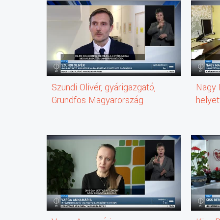
Szundi Olivér, gyárigazgató,
Nagy 
Grundfos Magyarország
helyet
Gyártó Kft., Tatabánya