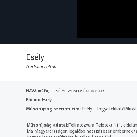
Esély
(korhatár nélkül)
NAVA műfaj:
ESÉLYEGYENLŐSÉGI MŰSOR
Főcím:
Esély
Műsorújság szerinti cím:
Esély - fogyatékkal élőkrő
Műsorújság adatai:
Feliratozva a Teletext 111. oldalán
Ma Magyarországon legalább hatszázezer embernek tart