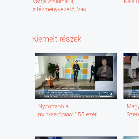
Varga Annamária,
Kiss 
intézményvezető, Vas
Megyei Szakosított Otthon
(SZGYF)
Kiemelt részek
Nyitottabb a
Magy
munkaerőpiac: 155 ezer
Szere
megváltozott
Kerá
munkaképességű ember
dolgozik