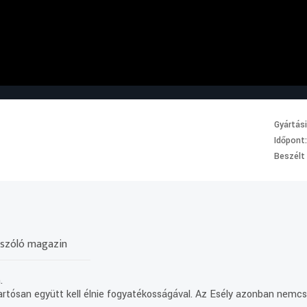
Gyártás
Időpont
Beszélt
l szóló magazin
.
ósan együtt kell élnie fogyatékosságával. Az Esély azonban nemcsa