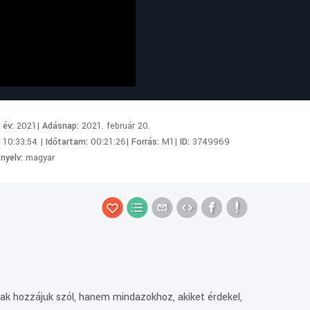
i év:
2021|
Adásnap:
2021. február 20.
:
10:33:54 |
Időtartam:
00:21:26|
Forrás:
M1|
ID:
3749969
 nyelv:
magyar
k hozzájuk szól, hanem mindazokhoz, akiket érdekel,