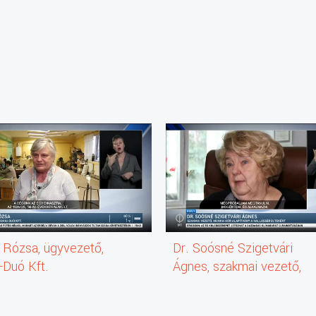
 Rózsa, ügyvezető,
Dr. Soósné Szigetvári
-Duó Kft.
Ágnes, szakmai vezető,
Munka-Kör Alapítvány a
Hallássérültekért