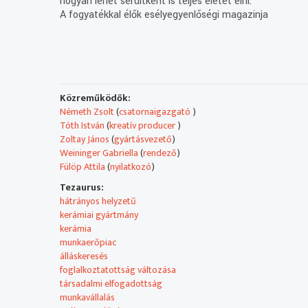
hogyan lehet sérültként is teljes életet élni.
A fogyatékkal élők esélyegyenlőségi magazinja
Közreműködők:
Németh Zsolt
(
csatornaigazgató
)
Tóth István
(
kreatív producer
)
Zoltay János
(
gyártásvezető
)
Weininger Gabriella
(
rendező
)
Fülöp Attila
(
nyilatkozó
)
Tezaurus:
hátrányos helyzetű
kerámiai gyártmány
kerámia
munkaerőpiac
álláskeresés
foglalkoztatottság változása
társadalmi elfogadottság
munkavállalás