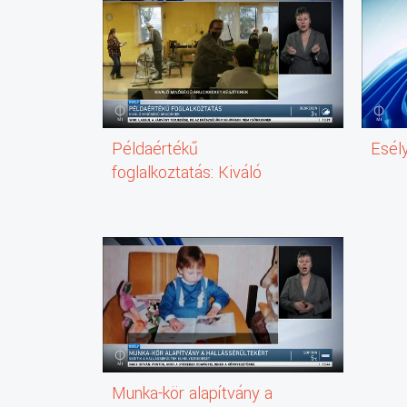
Példaértékű
Esél
foglalkoztatás: Kiváló
minőségű árucikkek
Munka-kör alapítvány a