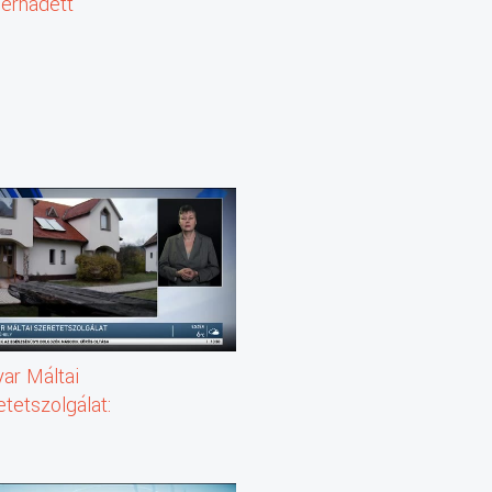
Bernadett
ar Máltai
tetszolgálat:
miaműhely