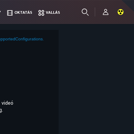
?
?
OKTATÁS
OKTATÁS
VALLÁS
VALLÁS
pportedConfigurations.
 videó
g.