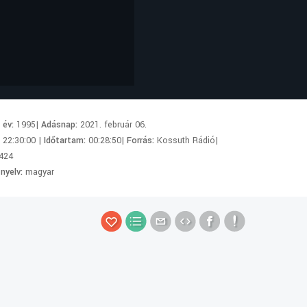
i év:
1995|
Adásnap:
2021. február 06.
:
22:30:00 |
Időtartam:
00:28:50|
Forrás:
Kossuth Rádió|
424
 nyelv:
magyar