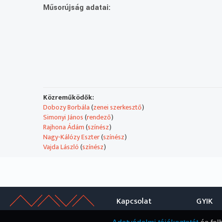
Műsorújság adatai:
Közreműködők:
Dobozy Borbála
(
zenei szerkesztő
)
Simonyi János
(
rendező
)
Rajhona Ádám
(
színész
)
Nagy-Kálózy Eszter
(
színész
)
Vajda László
(
színész
)
Kapcsolat
GYIK