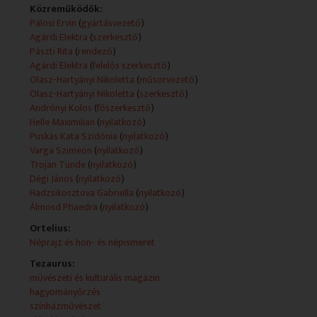
Közreműködők:
Technikai leírás:
Pálosi Ervin
(
gyártásvezető
)
A műsorszolgáltatói információk (Műsorszolgáltatói
Agárdi Elektra
(
szerkesztő
)
ismertető) forrása változó (teletext, mediaklikk.hu).
Pászti Rita
(
rendező
)
Műsorszolgáltatói ismertető:
Agárdi Elektra
(
felelős szerkesztő
)
Köszöntöm Önöket! Ez itt a Rondó hat nemzetiség,
Olasz-Hartyányi Nikoletta
(
műsorvezető
)
hét nyelven beszélő műsora. Bár elsősorban az a
Olasz-Hartyányi Nikoletta
(
szerkesztő
)
célunk,
Andrónyi Kolos
(
főszerkesztő
)
hogy a nemzetiségek élete iránt keltsük fel nézőink
Helle Maximilian
(
nyilatkozó
)
érdeklődését,
Puskás Kata Szidónia
(
nyilatkozó
)
de ezúttal a fogyatékkal élők sorsába is szeretnénk
Varga Szimeon
(
nyilatkozó
)
bepillantást nyújtani.
Trojan Tünde
(
nyilatkozó
)
Ezért is választottuk mai adásunk helyszínéül a Nem
Dégi János
(
nyilatkozó
)
adom fel kávézót,
Hadzsikosztova Gabriella
(
nyilatkozó
)
amely Budapest első fogyatékossággal élők által
Álmosd Phaedra
(
nyilatkozó
)
alapított kávézója,
Ortelius:
és étterme. A többi kiderül az ajánlóból. Tartsanak
Néprajz és hon- és népismeret
velünk.
- Jó étvágyat! - Köszönöm!
Tezaurus:
- Nagyon jó, minőségi, szuper színészek vannak,
művészeti és kulturális magazin
akikkel nagyon jó előadásokat lehet csinálni.
hagyományőrzés
- Maxi születése óta vak. Rajongója a görög kultúrának,
színházművészet