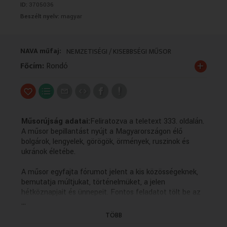
ID:
3705036
VALLÁS
VALLÁS
Beszélt nyelv:
magyar
NAVA műfaj:
NEMZETISÉGI / KISEBBSÉGI MŰSOR
+
Főcím:
Rondó
Műsorújság adatai:
Feliratozva a teletext 333. oldalán.
A műsor bepillantást nyújt a Magyarországon élő
bolgárok, lengyelek, görögök, örmények, ruszinok és
ukránok életébe.
A műsor egyfajta fórumot jelent a kis közösségeknek,
bemutatja múltjukat, történelmüket, a jelen
hétköznapjait és ünnepeit. Fontos feladatot tölt be az
...
anyanyelvi kultúra ápolásában, hiszen a forgatott
anyagok többsége az adott kisebbség nyelvén készül
TÖBB
magyar feliratozással.