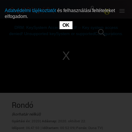
Adatvédelmi tájékoztatót
és felhasználási feltételeket
elfogadom.
This
is
OK
RÓLUNK
RÓLUNK
a
DRM: KeySystem Access Denied! -- Key system access
modal
window.
denied! Unsupported keySystem or supportedConfigurations.
SZABAD MŰSOROK
SZABAD MŰSOROK
MŰSORÚJSÁG
MŰSORÚJSÁG
GYŰJTEMÉNYEK
GYŰJTEMÉNYEK
SEGÍTHETÜNK?
SEGÍTHETÜNK?
Rondó
(korhatár nélkül)
OKTATÁS
OKTATÁS
Gyártási év:
2020|
Adásnap:
2020. október 22.
Időpont:
06:47:50 |
Időtartam:
00:52:09|
Forrás:
Duna TV|