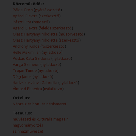
Közreműködők:
Technikai leírás:
Pálosi Ervin
(
gyártásvezető
)
A műsorszolgáltatói információk (Műsorszolgáltatói
Agárdi Elektra
(
szerkesztő
)
ismertető) forrása változó (teletext, mediaklikk.hu).
Pászti Rita
(
rendező
)
Műsorszolgáltatói ismertető:
Agárdi Elektra
(
felelős szerkesztő
)
Köszöntöm Önöket! Ez itt a Rondó hat nemzetiség,
Olasz-Hartyányi Nikoletta
(
műsorvezető
)
hét nyelven beszélő műsora. Bár elsősorban az a
Olasz-Hartyányi Nikoletta
(
szerkesztő
)
célunk,
Andrónyi Kolos
(
főszerkesztő
)
hogy a nemzetiségek élete iránt keltsük fel nézőink
Helle Maximilian
(
nyilatkozó
)
érdeklődését,
Puskás Kata Szidónia
(
nyilatkozó
)
de ezúttal a fogyatékkal élők sorsába is szeretnénk
Varga Szimeon
(
nyilatkozó
)
bepillantást nyújtani.
Trojan Tünde
(
nyilatkozó
)
Ezért is választottuk mai adásunk helyszínéül a Nem
Dégi János
(
nyilatkozó
)
adom fel kávézót,
Hadzsikosztova Gabriella
(
nyilatkozó
)
amely Budapest első fogyatékossággal élők által
Álmosd Phaedra
(
nyilatkozó
)
alapított kávézója,
Ortelius:
és étterme. A többi kiderül az ajánlóból. Tartsanak
Néprajz és hon- és népismeret
velünk.
- Jó étvágyat! - Köszönöm!
Tezaurus:
- Nagyon jó, minőségi, szuper színészek vannak,
művészeti és kulturális magazin
akikkel nagyon jó előadásokat lehet csinálni.
hagyományőrzés
- Maxi születése óta vak. Rajongója a görög kultúrának,
színházművészet