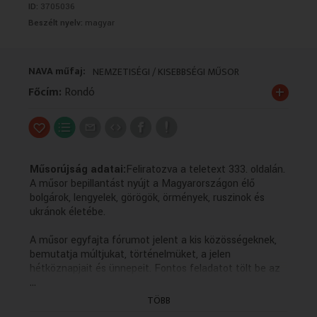
ID:
3705036
VALLÁS
VALLÁS
Beszélt nyelv:
magyar
NAVA műfaj:
NEMZETISÉGI / KISEBBSÉGI MŰSOR
+
Főcím:
Rondó
Műsorújság adatai:
Feliratozva a teletext 333. oldalán.
A műsor bepillantást nyújt a Magyarországon élő
bolgárok, lengyelek, görögök, örmények, ruszinok és
ukránok életébe.
A műsor egyfajta fórumot jelent a kis közösségeknek,
bemutatja múltjukat, történelmüket, a jelen
hétköznapjait és ünnepeit. Fontos feladatot tölt be az
...
anyanyelvi kultúra ápolásában, hiszen a forgatott
anyagok többsége az adott kisebbség nyelvén készül
TÖBB
magyar feliratozással.