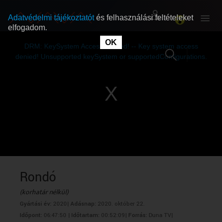
Adatvédelmi tájékoztatót
és felhasználási feltételeket
elfogadom.
This
is
OK
RÓLUNK
RÓLUNK
a
DRM: KeySystem Access Denied! -- Key system access
modal
window.
denied! Unsupported keySystem or supportedConfigurations.
SZABAD MŰSOROK
SZABAD MŰSOROK
MŰSORÚJSÁG
MŰSORÚJSÁG
GYŰJTEMÉNYEK
GYŰJTEMÉNYEK
SEGÍTHETÜNK?
SEGÍTHETÜNK?
Rondó
(korhatár nélkül)
OKTATÁS
OKTATÁS
Gyártási év:
2020|
Adásnap:
2020. október 22.
Időpont:
06:47:50 |
Időtartam:
00:52:09|
Forrás:
Duna TV|