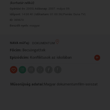
(korhatár nélkül)
VALLÁS
VALLÁS
Gyártási év:
2005|
Adásnap:
2007. május 09.
Időpont:
14:58:40 |
Időtartam:
01:00:36|
Forrás:
Duna TV|
ID:
369670
Beszélt nyelv:
magyar
NAVA műfaj:
DOKUMENTUM
Főcím:
Becsöngettek
+
Epizódcím:
Konfliktusok az iskolában
Műsorújság adatai:
Magyar dokumentumfilm-sorozat