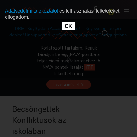
Adatvédelmi tájékoztatót
és felhasználási feltételeket
elfogadom.
This
is
OK
RÓLUNK
RÓLUNK
a
DRM: KeySystem Access Denied! -- Key system access
modal
window.
denied! Unsupported keySystem or supportedConfigurations.
SZABAD MŰSOROK
SZABAD MŰSOROK
Korlátozott tartalom. Kérjük
fáradjon be egy NAVA-pontba a
teljes videó megtekintéséhez. A
MŰSORÚJSÁG
MŰSORÚJSÁG
NAVA-pontok listáját
ITT
tekintheti meg.
Idézet a műsorból.
GYŰJTEMÉNYEK
GYŰJTEMÉNYEK
SEGÍTHETÜNK?
SEGÍTHETÜNK?
Becsöngettek -
Konfliktusok az
OKTATÁS
OKTATÁS
iskolában