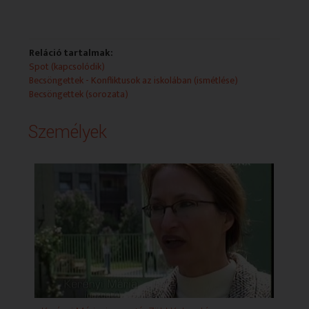
Reláció tartalmak:
Spot (kapcsolódik)
Becsöngettek - Konfliktusok az iskolában (ismétlése)
Becsöngettek (sorozata)
Személyek