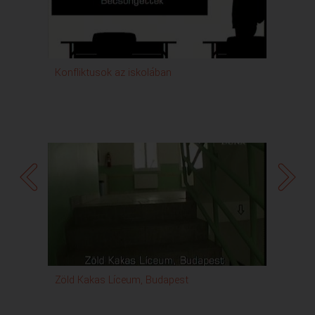
Konfliktusok az iskolában
Becsö
Zöld Kakas Líceum, Budapest