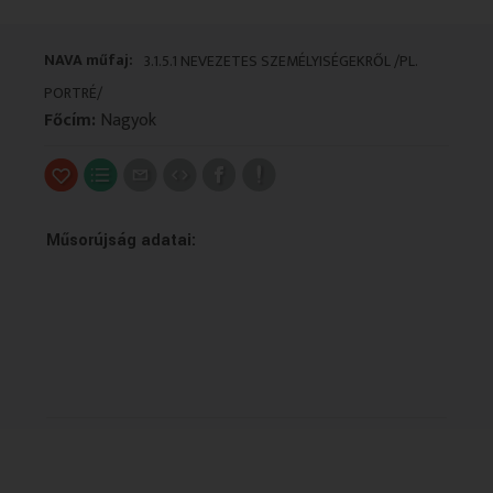
VALLÁS
VALLÁS
NAVA műfaj:
3.1.5.1 NEVEZETES SZEMÉLYISÉGEKRŐL /PL.
PORTRÉ/
Főcím:
Nagyok
Műsorújság adatai: