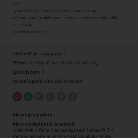
(12)
VALLÁS
VALLÁS
Gyártási év:
2020|
Adásnap:
2020. szeptember 08.
Időpont:
14:06:14 |
Időtartam:
00:20:37|
Forrás:
Kossuth Rádió|
ID:
3690746
Beszélt nyelv:
magyar
NAVA műfaj:
HANGJÁTÉK
Főcím:
Rejtő Jenő: Az előretolt helyőrség
Epizódszám:
7.
Összefoglaló cím:
Rádiószínház
Műsorújság adatai:
Műsorszolgáltatói ismertető:
A felvételt a Duna Médiaszolgáltató Nonprofit Zrt.
megrendelésére az MTVA megbízásából a Thália