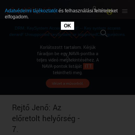
Adatvédelmi tájékoztatót
és felhasználási feltételeket
elfogadom.
This
is
OK
RÓLUNK
RÓLUNK
a
DRM: KeySystem Access Denied! -- Key system access
modal
window.
denied! Unsupported keySystem or supportedConfigurations.
SZABAD MŰSOROK
SZABAD MŰSOROK
Korlátozott tartalom. Kérjük
fáradjon be egy NAVA-pontba a
teljes videó megtekintéséhez. A
MŰSORÚJSÁG
MŰSORÚJSÁG
NAVA-pontok listáját
ITT
tekintheti meg.
Idézet a műsorból.
GYŰJTEMÉNYEK
GYŰJTEMÉNYEK
SEGÍTHETÜNK?
SEGÍTHETÜNK?
Rejtő Jenő: Az
előretolt helyőrség -
OKTATÁS
OKTATÁS
7.