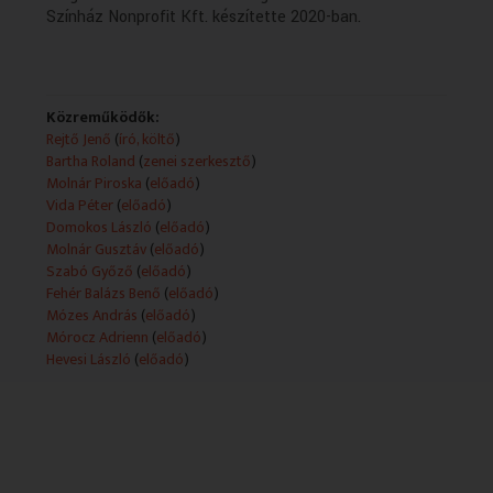
Színház Nonprofit Kft. készítette 2020-ban.
Közreműködők:
Rejtő Jenő
(
író, költő
)
Bartha Roland
(
zenei szerkesztő
)
Molnár Piroska
(
előadó
)
Vida Péter
(
előadó
)
Domokos László
(
előadó
)
Molnár Gusztáv
(
előadó
)
Szabó Győző
(
előadó
)
Fehér Balázs Benő
(
előadó
)
Mózes András
(
előadó
)
Mórocz Adrienn
(
előadó
)
Hevesi László
(
előadó
)