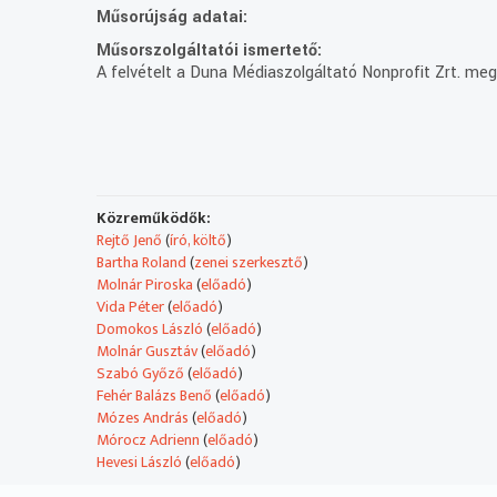
Műsorújság adatai:
Műsorszolgáltatói ismertető:
A felvételt a Duna Médiaszolgáltató Nonprofit Zrt. me
Közreműködők:
Rejtő Jenő
(
író, költő
)
Bartha Roland
(
zenei szerkesztő
)
Molnár Piroska
(
előadó
)
Vida Péter
(
előadó
)
Domokos László
(
előadó
)
Molnár Gusztáv
(
előadó
)
Szabó Győző
(
előadó
)
Fehér Balázs Benő
(
előadó
)
Mózes András
(
előadó
)
Mórocz Adrienn
(
előadó
)
Hevesi László
(
előadó
)