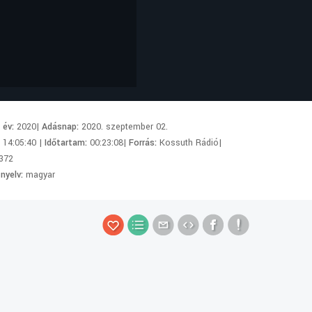
i év:
2020|
Adásnap:
2020. szeptember 02.
:
14:05:40 |
Időtartam:
00:23:08|
Forrás:
Kossuth Rádió|
372
 nyelv:
magyar