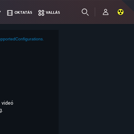
?
?
OKTATÁS
OKTATÁS
VALLÁS
VALLÁS
pportedConfigurations.
 videó
g.