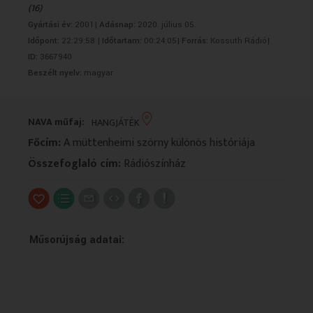
(16)
VALLÁS
VALLÁS
Gyártási év:
2001|
Adásnap:
2020. július 05.
Időpont:
22:29:58 |
Időtartam:
00:24:05|
Forrás:
Kossuth Rádió|
ID:
3667940
Beszélt nyelv:
magyar
NAVA műfaj:
HANGJÁTÉK
Főcím:
A müttenheimi szörny különös históriája
Összefoglaló cím:
Rádiószínház
Műsorújság adatai: