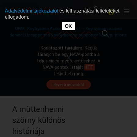
Adatvédelmi tájékoztatót
és felhasználási feltételeket
elfogadom.
This
is
OK
RÓLUNK
RÓLUNK
a
DRM: KeySystem Access Denied! -- Key system access
modal
window.
denied! Unsupported keySystem or supportedConfigurations.
SZABAD MŰSOROK
SZABAD MŰSOROK
Korlátozott tartalom. Kérjük
fáradjon be egy NAVA-pontba a
teljes videó megtekintéséhez. A
MŰSORÚJSÁG
MŰSORÚJSÁG
NAVA-pontok listáját
ITT
tekintheti meg.
Idézet a műsorból.
GYŰJTEMÉNYEK
GYŰJTEMÉNYEK
SEGÍTHETÜNK?
SEGÍTHETÜNK?
A müttenheimi
szörny különös
OKTATÁS
OKTATÁS
históriája