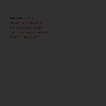
Közreműködők:
Darvasi László
(
író, költő
)
Bán Magda
(
szerkesztő
)
Lehoczky Orsolya
(
rendező
)
Szervét Tibor
(
előadó
)