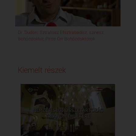
Dr. Dudorr, Sztratosz Efsztratiadisz, színész,
bohócdoktor, Piros Orr Bohócdoktorok
Kiemelt részek