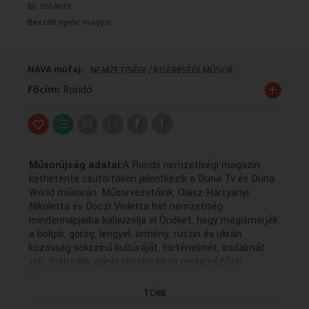
ID:
3654699
VALLÁS
VALLÁS
Beszélt nyelv:
magyar
NAVA műfaj:
NEMZETISÉGI / KISEBBSÉGI MŰSOR
+
Főcím:
Rondó
Műsorújság adatai:
A Rondó nemzetiségi magazin
kéthetente csütörtökön jelentkezik a Duna Tv és Duna
World műsorán. Műsorvezetőink, Olasz-Hartyányi
Nikoletta és Dóczi Violetta hat nemzetiség
mindennapjaiba kalauzolja el Önöket, hogy megismerjék
a bolgár, görög, lengyel, örmény, ruszin és ukrán
közösség sokszínű kultúráját, történelmét, irodalmát
stb. Kulturális ajánló rovatunkban pedig nézőink
...
kedvükre válogathatnak az újonnan megjelent könyvek,
kiállítások, koncerteket, egyéb események kínálatából.
TÖBB
Tartsanak velünk!