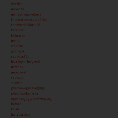
A Szent Efrém Férfikar hitvallása, hogy próbálja a
énekkar
sokféle “nyelveken szólást” / a több nyelven való
népének
megszólalást minél autentikusabban megvalósítani.
nemzetiségi kultúra
Ezért a nemzeti összetartozás napja alkalmából közös
trianoni békeszerződés
fohászkodásra hívta a Kárpát-medencében élő
történeti évforduló
nemzetiségek képviselőit, hogy amíg csak lehet, a
karantén
felhúzott falakon is áthallatszódjék a tisztelet és a
bolgárok
szeretet hangja. A koncerten 15 nyelven szólalt meg a
ünnep
Miatyánk, valamint egy-egy Szűz Máriához énekelt
cirill írás
népének, vagy himnusz is felcsendült.
görögök
szolidaritás
NEMZETISÉGI HÍREK A JÁRVÁNYHELYZETBEN
hátrányos helyzetű
A koronavírus járvány miatt március közepe óta csend
ukránok
van az ország valamennyi oktatási intézményben. A
népviselet
diákok otthonaikban, digitális távoktatás keretében
szavalat
tanulnak. És habár az elmúlt 3 hónapban a
színész
hétköznapok csendesebben teltek, de az élet nem állt
gyermekegészségügy
meg. Szép számmal akadtak ünnepnapok is, amelyekről
jóléti tevékenység
egészen újszerűen emlékeztek meg nemzetiségeink.
egészségügyi tevékenység
bohóc
• Online Cirill és Metód ünnep a bolgár iskolában
kórus
• Görög online szolidaritási rendezvény
hangverseny
• Vishivanka nap az ukránoknál