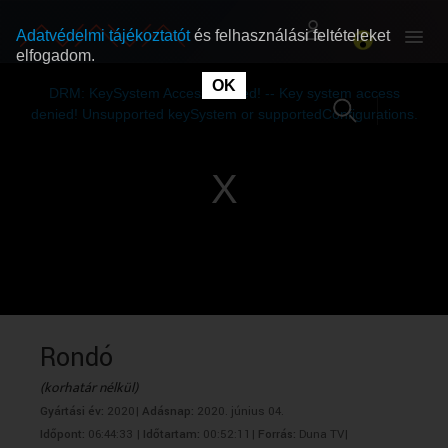
Adatvédelmi tájékoztatót
és felhasználási feltételeket
elfogadom.
This
is
OK
RÓLUNK
RÓLUNK
a
DRM: KeySystem Access Denied! -- Key system access
modal
window.
denied! Unsupported keySystem or supportedConfigurations.
SZABAD MŰSOROK
SZABAD MŰSOROK
MŰSORÚJSÁG
MŰSORÚJSÁG
GYŰJTEMÉNYEK
GYŰJTEMÉNYEK
SEGÍTHETÜNK?
SEGÍTHETÜNK?
Rondó
(korhatár nélkül)
OKTATÁS
OKTATÁS
Gyártási év:
2020|
Adásnap:
2020. június 04.
Időpont:
06:44:33 |
Időtartam:
00:52:11|
Forrás:
Duna TV|