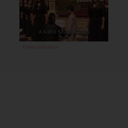
A kijevi Szófia kórus
Mykol
Istene
Kamar