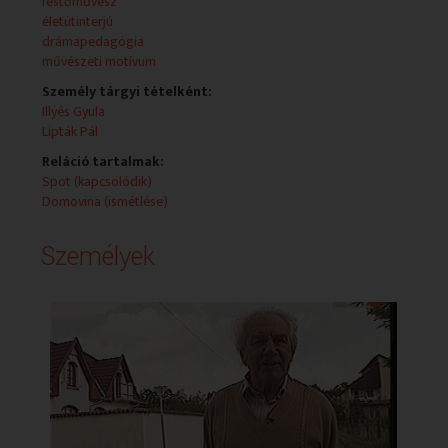
sok témát éríntett a drámapedagógia hasznáról,
festőművész
alkamazásának módjáról. Rövid áttekintés a 2004-ben
életútinterjú
indult képzés eddigi eredményeiről.
drámapedagógia
művészeti motívum
Személy tárgyi tételként:
Illyés Gyula
Lipták Pál
Reláció tartalmak:
Spot (kapcsolódik)
Domovina (ismétlése)
Személyek