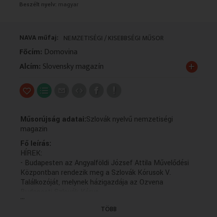
Beszélt nyelv:
magyar
VALLÁS
VALLÁS
NAVA műfaj:
NEMZETISÉGI / KISEBBSÉGI MŰSOR
Főcím:
Domovina
+
Alcím:
Slovensky magazín
Műsorújság adatai:
Szlovák nyelvű nemzetiségi
magazin
Fő leírás:
HÍREK:
- Budapesten az Angyalföldi József Attila Művelődési
Központban rendezik meg a Szlovák Kórusok V.
Találkozóját, melynek házigazdája az Ozvena
Budapesti Szlovák Kórus.
...
- A Szegedi Szlovákok Egyesülete és a Szegedi Szlovák
TÖBB
Kisebbségi Önkormányzat közönségtalálkozót szervez