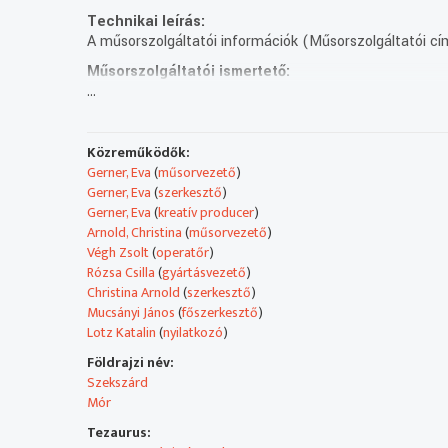
Technikai leírás:
A műsorszolgáltatói információk (Műsorszolgáltatói cím
Műsorszolgáltatói ismertető:
...
Német nyelvjárási szótár
– Vígjáték premierjére került sor a Szekszárdi Német 
– Német nyelvjárási szótárt jelentettek meg a móriak. 
Közreműködők:
– Részletek a : A diáklány és Monsieur Henri című dara
Gerner, Eva
(
műsorvezető
)
– résztvevők:
Gerner, Eva
(
szerkesztő
)
Christian Bormann – Schauspieler
Gerner, Eva
(
kreatív producer
)
Claudia Nowotny – Regiesseurin
Arnold, Christina
(
műsorvezető
)
Katalin Lotz – Intendantin, DBU
Végh Zsolt
(
operatőr
)
Rózsa Csilla
(
gyártásvezető
)
Alajos Schwartz
Christina Arnold
(
szerkesztő
)
Teréz Wundele-Hartmann
Mucsányi János
(
főszerkesztő
)
Maria Ivanics-Szing
Lotz Katalin
(
nyilatkozó
)
Maria Varga-Kocsis
Földrajzi név:
Szekszárd
Mór
Tezaurus: