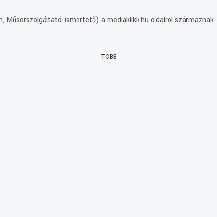
, Műsorszolgáltatói ismertető) a mediaklikk.hu oldalról származnak.
TÖBB
Színházban. A mosolyra fakasztó momentumok mellett elgondolkodtató
A nyelvjáráskutató csapat összesen 6600 szót jegyzett fel
bból (2 perc)