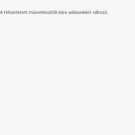
 A feltüntetett műsorkészítők köre adásonként változó.
 pillanatai is vannak a darabnak