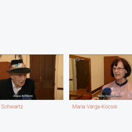
s Schwartz
Maria Varga-Kocsis