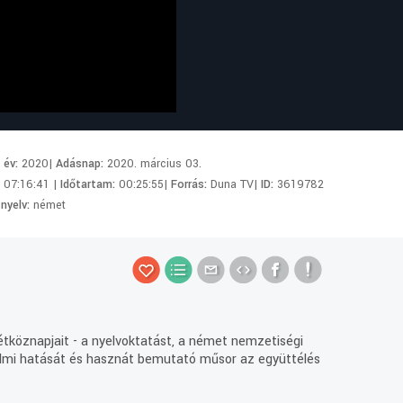
i év:
2020|
Adásnap:
2020. március 03.
:
07:16:41 |
Időtartam:
00:25:55|
Forrás:
Duna TV|
ID:
3619782
 nyelv:
német
köznapjait - a nyelvoktatást, a német nemzetiségi
dalmi hatását és hasznát bemutató műsor az együttélés