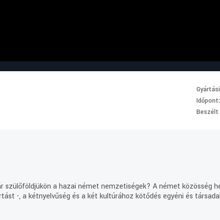
Gyártás
Időpont
Beszélt
r szülőföldjükön a hazai német nemzetiségek? A német közösség hét
tást -, a kétnyelvűség és a két kultúrához kötődés egyéni és társa