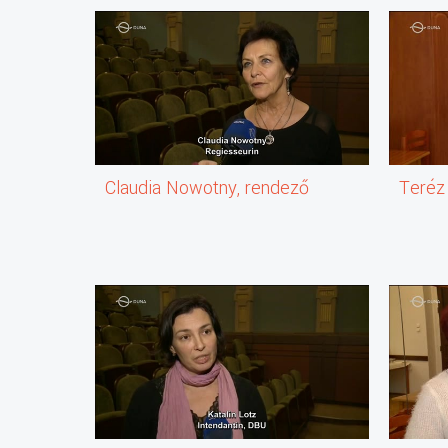
Claudia Nowotny, rendező
Teréz