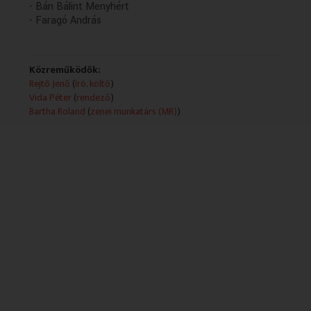
- Bán Bálint Menyhért
- Faragó András
Közreműködők:
Rejtő Jenő
(
író, költő
)
Vida Péter
(
rendező
)
Bartha Roland
(
zenei munkatárs (MR)
)