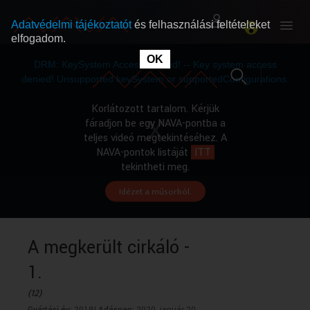
Adatvédelmi tájékoztatót
és felhasználási feltételeket
elfogadom.
This
is
OK
RÓLUNK
RÓLUNK
a
DRM: KeySystem Access Denied! -- Key system access
modal
window.
denied! Unsupported keySystem or supportedConfigurations.
SZABAD MŰSOROK
SZABAD MŰSOROK
Korlátozott tartalom. Kérjük
fáradjon be egy NAVA-pontba a
teljes videó megtekintéséhez. A
MŰSORÚJSÁG
MŰSORÚJSÁG
NAVA-pontok listáját
ITT
tekintheti meg.
Idézet a műsorból.
GYŰJTEMÉNYEK
GYŰJTEMÉNYEK
SEGÍTHETÜNK?
SEGÍTHETÜNK?
A megkerült cirkáló -
1.
OKTATÁS
OKTATÁS
(12)
Gyártási év:
2019|
Adásnap:
2020. január 20.