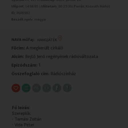
VALLÁS
VALLÁS
Időpont:
14:06:05 |
Időtartam:
00:23:35|
Forrás:
Kossuth Rádió|
ID:
3608982
Beszélt nyelv:
magyar
NAVA műfaj:
HANGJÁTÉK
Főcím:
A megkerült cirkáló
Alcím:
Rejtő Jenő regényének rádióváltozata
Epizódszám:
1.
Összefoglaló cím:
Rádiószínház
Fő leírás:
Szereplők:
- Tamási Zoltán
- Vida Péter