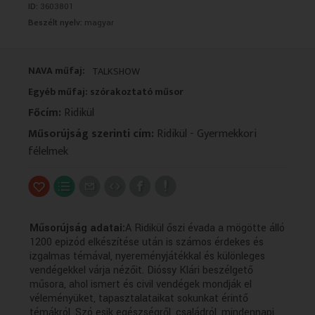
ID:
3603801
VALLÁS
VALLÁS
Beszélt nyelv:
magyar
NAVA műfaj:
TALKSHOW
Egyéb műfaj: szórakoztató műsor
Főcím:
Ridikül
Műsorújság szerinti cím:
Ridikül - Gyermekkori
félelmek
Műsorújság adatai:
A Ridikül őszi évada a mögötte álló
1200 epizód elkészítése után is számos érdekes és
izgalmas témával, nyereményjátékkal és különleges
vendégekkel várja nézőit. Dióssy Klári beszélgető
műsora, ahol ismert és civil vendégek mondják el
véleményüket, tapasztalataikat sokunkat érintő
témákról. Szó esik egészségről, családról, mindennapi