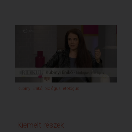
Kubinyi Enikő, biológus, etológus
Kiemelt részek