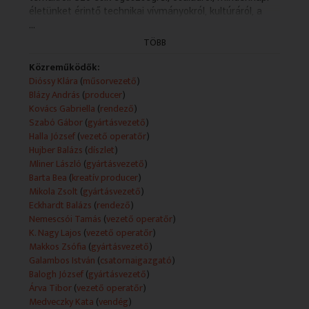
életünket érintő technikai vívmányokról, kultúráról, a
...
világban elért rangos eredményeinkről. A hétköznap
jelentkező műsor nőkhöz és férfiakhoz egyaránt szól.
TÖBB
Érdekes témák, értékes emberek.
Közreműködők:
Technikai leírás:
Dióssy Klára
(
műsorvezető
)
A feltüntetett műsorkészítők köre adásonként változó.
Blázy András
(
producer
)
A műsorszolgáltatói ismertető forrása változó
Kovács Gabriella
(
rendező
)
(mediaklikk.hu; teletext).
Szabó Gábor
(
gyártásvezető
)
Műsorszolgáltatói ismertető:
Halla József
(
vezető operatőr
)
- Mai témánk: Gyerekkori félelmek.
Hujber Balázs
(
díszlet
)
Akik ma emelik műsorunk fényét: Medveczky Kata,
Mliner László
(
gyártásvezető
)
tanácsadó, szakpszichológusként, és 3 gyerekes
Barta Bea
(
kreatív producer
)
édesanyaként is találkozik a gyerekek félelmeivel. A
Mikola Zsolt
(
gyártásvezető
)
Szentendrei Református Óvodában többek között
Eckhardt Balázs
(
rendező
)
meseterápiával, relaxációs gyakorlatokkal segít a
Nemescsói Tamás
(
vezető operatőr
)
gyerekek szorongásainak oldásában. Bíró Eszter,
K. Nagy Lajos
(
vezető operatőr
)
színész, énekes. Gyerekeknek szóló koncertjeit a kicsik
Makkos Zsófia
(
gyártásvezető
)
rajongótábora kíséri. Egy 9 éves kisfiú, és egy 11 éves
Galambos István
(
csatornaigazgató
)
kislány mamája. Tapasztalatból tudja, mennyire kell
Balogh József
(
gyártásvezető
)
vigyázni egy szülőnek arra, hogy ne adja át saját
Árva Tibor
(
vezető operatőr
)
aggodalmait a gyerekeinek. Kubinyi Enikő, az ELTE
Medveczky Kata
(
vendég
)