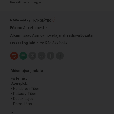
Beszélt nyelv:
magyar
VALLÁS
VALLÁS
NAVA műfaj:
HANGJÁTÉK
Főcím:
A tréfamester
Alcím:
Isaac Asimov novellájának rádióváltozata
Összefoglaló cím:
Rádiószínház
Műsorújság adatai:
Fő leírás:
Szereplők:
- Kenderesi Tibor
- Patassy Tibor
- Dobák Lajos
- Darás Léna
...
Műsorszolgáltatói ismertető: