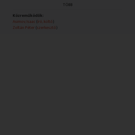
Rendező: Vadász Gyula
TÖBB
Közreműködők:
Asimov, Isaac
(
író, költő
)
Zoltán Péter
(
szerkesztő
)