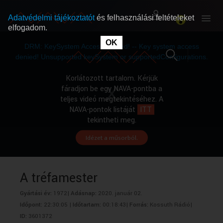
Adatvédelmi tájékoztatót
és felhasználási feltételeket
elfogadom.
This
is
OK
RÓLUNK
RÓLUNK
a
DRM: KeySystem Access Denied! -- Key system access
modal
window.
denied! Unsupported keySystem or supportedConfigurations.
SZABAD MŰSOROK
SZABAD MŰSOROK
Korlátozott tartalom. Kérjük
fáradjon be egy NAVA-pontba a
teljes videó megtekintéséhez. A
MŰSORÚJSÁG
MŰSORÚJSÁG
NAVA-pontok listáját
ITT
tekintheti meg.
Idézet a műsorból.
GYŰJTEMÉNYEK
GYŰJTEMÉNYEK
SEGÍTHETÜNK?
SEGÍTHETÜNK?
A tréfamester
Gyártási év:
1972|
Adásnap:
2020. január 02.
OKTATÁS
OKTATÁS
Időpont:
22:30:05 |
Időtartam:
00:18:43|
Forrás:
Kossuth Rádió|
ID:
3601372