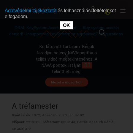
Adatvédelmi tájékoztatót
és felhasználási feltételeket
elfogadom.
This
is
OK
RÓLUNK
RÓLUNK
a
DRM: KeySystem Access Denied! -- Key system access
modal
window.
denied! Unsupported keySystem or supportedConfigurations.
SZABAD MŰSOROK
SZABAD MŰSOROK
Korlátozott tartalom. Kérjük
fáradjon be egy NAVA-pontba a
teljes videó megtekintéséhez. A
MŰSORÚJSÁG
MŰSORÚJSÁG
NAVA-pontok listáját
ITT
tekintheti meg.
Idézet a műsorból.
GYŰJTEMÉNYEK
GYŰJTEMÉNYEK
SEGÍTHETÜNK?
SEGÍTHETÜNK?
A tréfamester
Gyártási év:
1972|
Adásnap:
2020. január 02.
OKTATÁS
OKTATÁS
Időpont:
22:30:05 |
Időtartam:
00:18:43|
Forrás:
Kossuth Rádió|
ID:
3601372