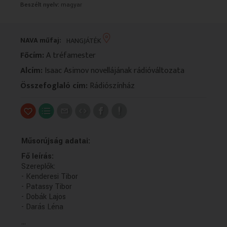
Beszélt nyelv:
magyar
VALLÁS
VALLÁS
NAVA műfaj:
HANGJÁTÉK
Főcím:
A tréfamester
Alcím:
Isaac Asimov novellájának rádióváltozata
Összefoglaló cím:
Rádiószínház
Műsorújság adatai:
Fő leírás:
Szereplők:
- Kenderesi Tibor
- Patassy Tibor
- Dobák Lajos
- Darás Léna
...
Műsorszolgáltatói ismertető: