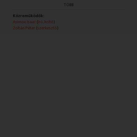
Rendező: Vadász Gyula
TÖBB
Közreműködők:
Asimov, Isaac
(
író, költő
)
Zoltán Péter
(
szerkesztő
)