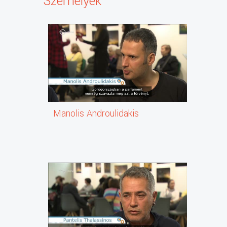
Személyek
Manolis Androulidakis