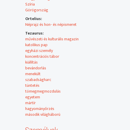
nem sokkal később pedig hat rendtársával megalapított
Szíria
megtérítésén dolgozzon. Pappá szentelték Rómában, maj
Görögország
Ortelius:
Néprajz és hon- és népismeret
Tezaurus:
művészeti és kulturális magazin
katolikus pap
egyházi személy
koncentrációs tábor
kiállítás
bevándorlás
menekült
szabadságharc
tüntetés
tömegmegmozdulás
egyetem
mártír
hagyományőrzés
második világháború