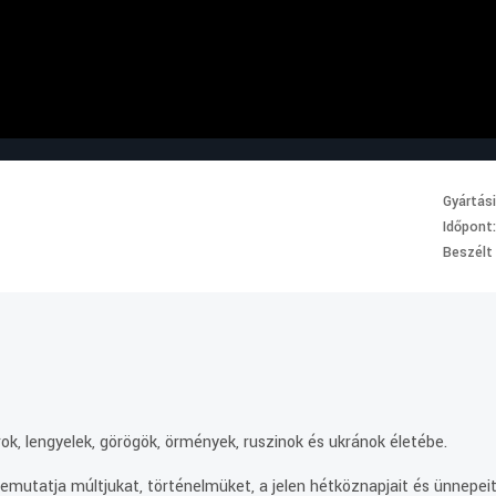
Gyártás
Időpont
Beszélt
.
ok, lengyelek, görögök, örmények, ruszinok és ukránok életébe.
mutatja múltjukat, történelmüket, a jelen hétköznapjait és ünnepeit.