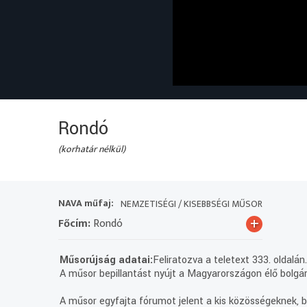
Rondó
(korhatár nélkül)
NAVA műfaj:
NEMZETISÉGI / KISEBBSÉGI MŰSOR
+
Főcím:
Rondó
Műsorújság adatai:
Feliratozva a teletext 333. oldalán
A műsor bepillantást nyújt a Magyarországon élő bolgár
A műsor egyfajta fórumot jelent a kis közösségeknek, be