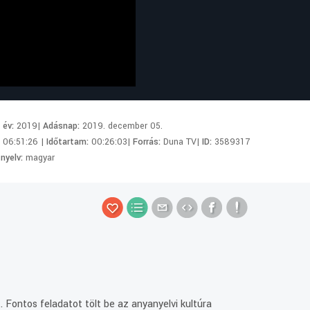
i év:
2019|
Adásnap:
2019. december 05.
:
06:51:26 |
Időtartam:
00:26:03|
Forrás:
Duna TV|
ID:
3589317
 nyelv:
magyar
 Fontos feladatot tölt be az anyanyelvi kultúra