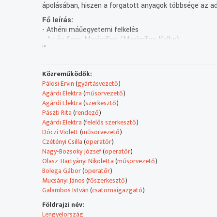
ápolásában, hiszen a forgatott anyagok többsége az ad
Fő leírás:
- Athéni máűegyetemi felkelés
- Az én fiam, Maximilian (Maximilian Kolbe)
...
Technikai leírás:
A feltüntetett műsorkészítők köre adásonként változó.
A műsorszolgáltatói információk (Műsorszolgáltatói ism
Közreműködők:
Pálosi Ervin
(
gyártásvezető
)
Műsorszolgáltatói ismertető:
Agárdi Elektra
(
műsorvezető
)
Mai adásunkban olyan bátor hősöket ismerhetnek meg,
Agárdi Elektra
(
szerkesztő
)
akik minden pillanatban készek voltak kiállni az igazságé
Pászti Rita
(
rendező
)
a bajbajutottakért. Lássuk a részleteket!
Agárdi Elektra
(
felelős szerkesztő
)
- 1944 december 3 és 1973 november 17. Két dátum, ame
Dóczi Violett
(
műsorvezető
)
Mind két esetben a cél a háború, a diktatúra az elnyom
Czétényi Csilla
(
operatőr
)
kulturális műsorral tiszteleg az áldozatok emléke elő
Nagy-Bozsoky József
(
operatőr
)
művész is fellépett.
Olasz-Hartyányi Nikoletta
(
műsorvezető
)
Bolega Gábor
(
operatőr
)
- GreekPeace néven nyílt kiállítása Tiry Katalinnak az
Mucsányi János
(
főszerkesztő
)
25. alkalommal rendezték meg a Lengyel Keresztény Ku
Galambos István
(
csatornaigazgató
)
Színházban. A lengyel dráma középpontjában az auschw
Maksymilian Kolbe atya áll. A ferences szerzetes szeg
Földrajzi név:
1914 október elsején tett ünnepélyes szerzetesi fogad
Lengyelország