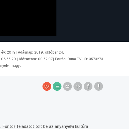
i év:
2019|
Adásnap:
2019. október 24.
:
06:55:20 |
Időtartam:
00:52:07|
Forrás:
Duna TV|
ID:
3573273
 nyelv:
magyar
 Fontos feladatot tölt be az anyanyelvi kultúra