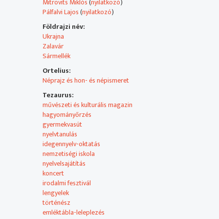
Mitrovits Miklós
(
nyilatkozó
)
Pálfalvi Lajos
(
nyilatkozó
)
Földrajzi név:
Ukrajna
Zalavár
Sármellék
Ortelius:
Néprajz és hon- és népismeret
Tezaurus:
művészeti és kulturális magazin
hagyományőrzés
gyermekvasút
nyelvtanulás
idegennyelv-oktatás
nemzetiségi iskola
nyelvelsajátítás
koncert
irodalmi fesztivál
lengyelek
történész
emléktábla-leleplezés