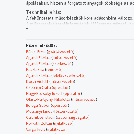
ápolásában, hiszen a forgatott anyagok többsége az ad
Technikai leírás:
A feltüntetett műsorkészítők köre adásonként változó.
A műsorszolgáltatói információk (Műsorszolgáltatói ism
...
Műsorszolgáltatói ismertető:
Ez itt a Rondó, hat nemzetiség hét nyelven beszélő mű
Mai adásunk gyermekzsivajtól lesz hangos.
Közreműködők:
Ennek apropóján pedig a gyermekvasúton idézzük fel
Pálosi Ervin
(
gyártásvezető
)
az ősz legvidámabb pillanatait.
Agárdi Elektra
(
műsorvezető
)
Agárdi Elektra
(
szerkesztő
)
Pászti Rita
(
rendező
)
Agárdi Elektra
(
felelős szerkesztő
)
Dóczi Violett
(
műsorvezető
)
Czétényi Csilla
(
operatőr
)
Nagy-Bozsoky József
(
operatőr
)
Olasz-Hartyányi Nikoletta
(
műsorvezető
)
Bolega Gábor
(
operatőr
)
Mucsányi János
(
főszerkesztő
)
Galambos István
(
csatornaigazgató
)
Horváth Zoltán
(
nyilatkozó
)
Varga Judit
(
nyilatkozó
)