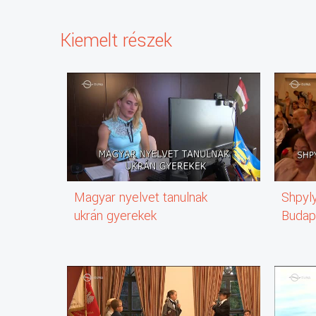
Kiemelt részek
Magyar nyelvet tanulnak
Shpyly
ukrán gyerekek
Budap