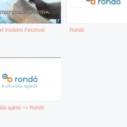
t Irodalmi Fesztivál
Rondó
ális ajánló == Rondó