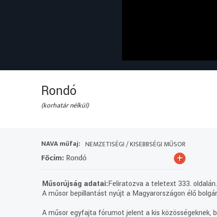
Rondó
(korhatár nélkül)
NAVA műfaj:
NEMZETISÉGI / KISEBBSÉGI MŰSOR
+
Főcím:
Rondó
Műsorújság adatai:
Feliratozva a teletext 333. oldalán
A műsor bepillantást nyújt a Magyarországon élő bolgár
A műsor egyfajta fórumot jelent a kis közösségeknek, be