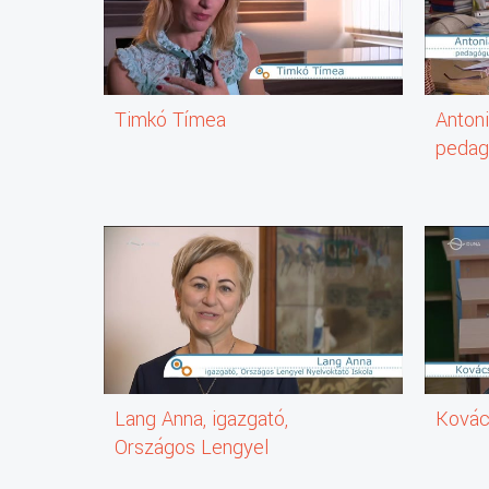
Timkó Tímea
Anton
pedag
Lang Anna, igazgató,
Kovác
Országos Lengyel
Nyelvoktató Iskola