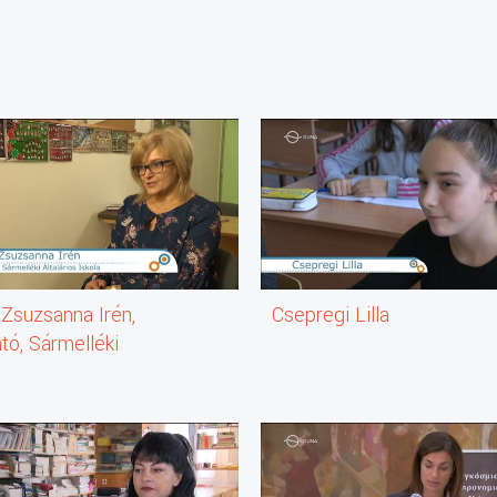
 Zsuzsanna Irén,
Csepregi Lilla
tó, Sármelléki
nos Iskola