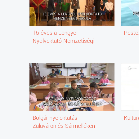
15 éves a Lengyel
Pestex
Nyelvoktató Nemzetiségi
Iskola
Bolgár nyeloktatás
Kultur
Zalaváron és Sármelléken