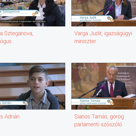
ia Szteganova,
Varga Judit, igazságügyi
ógus
miniszter
s Adrián
Sianos Tamás, görög
parlamenti szószóló