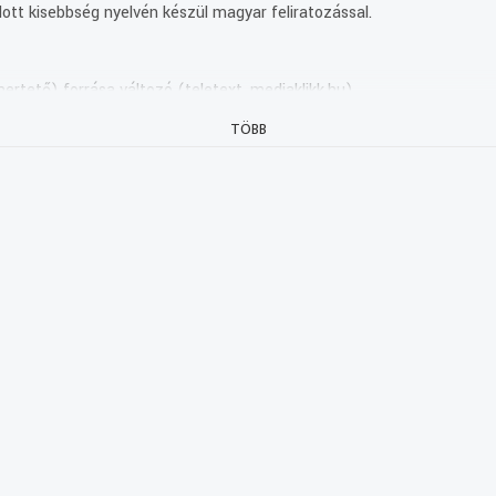
ott kisebbség nyelvén készül magyar feliratozással.
ertető) forrása változó (teletext, mediaklikk.hu).
TÖBB
sora.