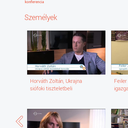
konferencia
Személyek
Horváth Zoltán, Ukrajna
Feiler
siófoki tiszteletbeli
igazga
konzulja
Általá