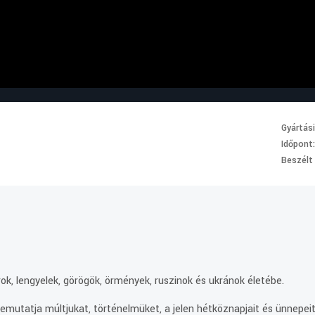
Gyártás
Időpont
Beszélt
.
ok, lengyelek, görögök, örmények, ruszinok és ukránok életébe.
mutatja múltjukat, történelmüket, a jelen hétköznapjait és ünnepeit.