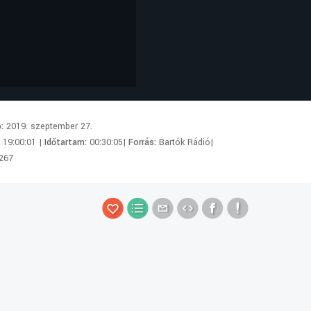
p:
2019. szeptember 27.
:
19:00:01 |
Időtartam:
00:30:05|
Forrás:
Bartók Rádió|
267