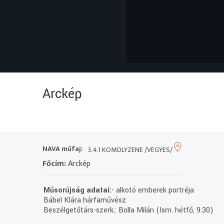
Arckép
NAVA műfaj:
3.4.1 KOMOLYZENE /VEGYES/
Főcím:
Arckép
Műsorújság adatai:
- alkotó emberek portréja
Bábel Klára hárfaművész
Beszélgetőtárs-szerk.: Bolla Milán (Ism. hétfő, 9.30)