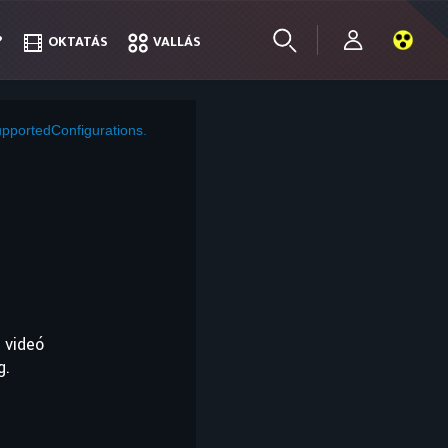
?
?
OKTATÁS
OKTATÁS
VALLÁS
VALLÁS
pportedConfigurations.
 videó
g.