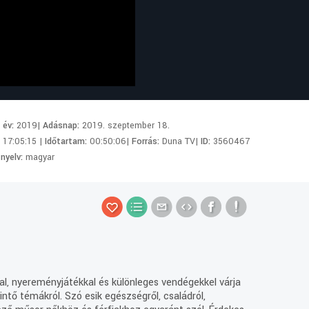
i év:
2019|
Adásnap:
2019. szeptember 18.
:
17:05:15 |
Időtartam:
00:50:06|
Forrás:
Duna TV|
ID:
3560467
 nyelv:
magyar
al, nyereményjátékkal és különleges vendégekkel várja
ntő témákról. Szó esik egészségről, családról,