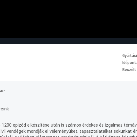
Gyártás
Időpont
Beszélt
sor
reink
ló 1200 epizód elkészítése után is számos érdekes és izgalmas témáv
civil vendégek mondják el véleményüket, tapasztalataikat sokunkat éri