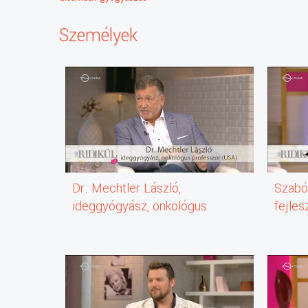
Személyek
Dr. Mechtler László,
Szabó 
ideggyógyász, onkológus
fejles
professzor (USA)