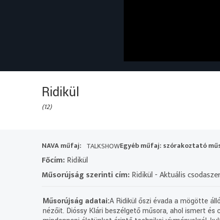
Ridikül
(12)
NAVA műfaj:
Egyéb műfaj: szórakoztató mű
TALKSHOW
Főcím:
Ridikül
Műsorújság szerinti cím:
Ridikül - Aktuális csodasze
Műsorújság adatai:
A Ridikül őszi évada a mögötte ál
nézőit. Dióssy Klári beszélgető műsora, ahol ismert és 