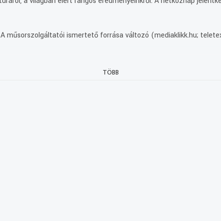
ltúráról, a világban elért rangos eredményeinkről. A hétköznap jelent
A műsorszolgáltatói ismertető forrása változó (mediaklikk.hu; telete
TÖBB
ház
tét.
.
gat.
.
,