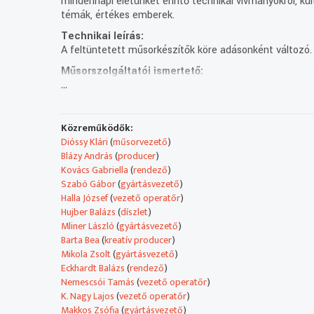
mindennapi életünket érintő technikai vívmányokról, ku
témák, értékes emberek.
Technikai leírás:
A feltüntetett műsorkészítők köre adásonként változó. 
Műsorszolgáltatói ismertető:
...
Mai témánk: Aktuális csodaszereink.
Mai beszélgetőtársaink:
Peller Károly színész, énekes, a Budapesti Operettszín
egyik legnépszerűbb művésze. Nagy tempóval éli az éle
Közreműködők:
Ahhoz, hogy a színpadon, az előadásokon,
Dióssy Klári
(
műsorvezető
)
turnékon jól teljesítsen, figyelnie kell az állóképességére
Blázy András
(
producer
)
De megválogatja, hogy milyen egészség tanácsokra hall
Kovács Gabriella
(
rendező
)
Dr. Schwab Richárd gasztroenterológus.
Szabó Gábor
(
gyártásvezető
)
A gyógyítás mellett új, innovatív diagnosztikai,
Halla József
(
vezető operatőr
)
és terápiás eljárások klinikai bevezetésével foglalkozik.
Hujber Balázs
(
díszlet
)
Jelenleg egy specializált neurológiai klinika
Mliner László
(
gyártásvezető
)
alapításán dolgoznak, ahol a bélflóra változásait,
Barta Bea
(
kreatív producer
)
és az idegrendszer betegségeinek kapcsolatát kutatják
Mikola Zsolt
(
gyártásvezető
)
Dr. Mechtler László ideggyógyász, onkológus professzor
Eckhardt Balázs
(
rendező
)
fejfájás, és fájdalom szakértő.
Nemescsói Tamás
(
vezető operatőr
)
A New York államban, Buffalóban működő
K. Nagy Lajos
(
vezető operatőr
)
neuroonkológiai központ vezetője.
Makkos Zsófia
(
gyártásvezető
)