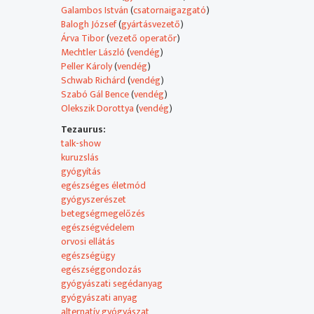
Amerika egyik legnagyobb járóbeteg neurológiai klinikáj
Galambos István
(
csatornaigazgató
)
a gyógyítás mellett kutatásokat is végeznek.
Balogh József
(
gyártásvezető
)
Szabó Gál Bence kutató, fejlesztő, vitaminkészítménye
Árva Tibor
(
vezető operatőr
)
és étrend-kiegészítők fűződnek a nevéhez.
Mechtler László
(
vendég
)
Kamaszkora óta érdekelték a gyógynövények,
Peller Károly
(
vendég
)
és az egészség megőrzése. Drog, és toxikológiát tanult
Schwab Richárd
(
vendég
)
majd a SOTE-n táplálkozástudományt. Végül saját kuta
Szabó Gál Bence
(
vendég
)
és céget alapított.
Olekszik Dorottya
(
vendég
)
Tezaurus:
talk-show
kuruzslás
gyógyítás
egészséges életmód
gyógyszerészet
betegségmegelőzés
egészségvédelem
orvosi ellátás
egészségügy
egészséggondozás
gyógyászati segédanyag
gyógyászati anyag
alternatív gyógyászat