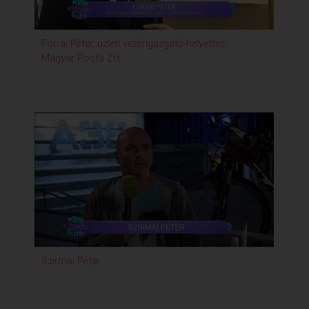
Forrai Péter, üzleti vezérigazgató-helyettes,
Nag
Magyar Posta Zrt.
Szirmai Péter
Kis