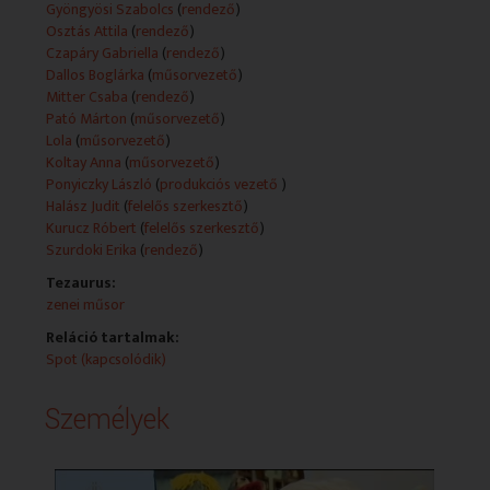
Gyöngyösi Szabolcs
(
rendező
)
Osztás Attila
(
rendező
)
Czapáry Gabriella
(
rendező
)
Dallos Boglárka
(
műsorvezető
)
Mitter Csaba
(
rendező
)
Pató Márton
(
műsorvezető
)
Lola
(
műsorvezető
)
Koltay Anna
(
műsorvezető
)
Ponyiczky László
(
produkciós vezető
)
Halász Judit
(
felelős szerkesztő
)
Kurucz Róbert
(
felelős szerkesztő
)
Szurdoki Erika
(
rendező
)
Tezaurus:
zenei műsor
Reláció tartalmak:
Spot (kapcsolódik)
Személyek