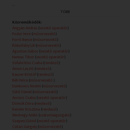
...
Technikai leírás:
TÖBB
A feltüntetett műsorkészítők köre adásonként változó.
A műsorszolgáltatói információk forrása a teletext.
Közreműködők:
Ángyán András
(
vezető operatőr
)
Fodor Imre
(
műsorvezető
)
Forró Bence
(
műsorvezető
)
Rókusfalvy Lili
(
műsorvezető
)
Ágoston Gábor
(
vezető operatőr
)
Nemes Tibor
(
vezető operatőr
)
Sófalvi Kiss Csaba
(
rendező
)
Ámon László
(
rendező
)
Kauser Kristóf
(
rendező
)
Réti Nóra
(
műsorvezető
)
Dankovics Noémi
(
műsorvezető
)
Sütő Dániel
(
műsorvezető
)
Ancsics Csaba
(
vezető operatőr
)
Dömök Dóra
(
rendező
)
Kender Krisztina
(
rendező
)
Medvegy Anikó
(
csatornaigazgató
)
Szepesi Dávid
(
vezető operatőr
)
Csitári Gergely
(
műsorvezető
)