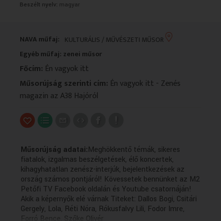
Beszélt nyelv:
magyar
VALLÁS
VALLÁS
NAVA műfaj:
KULTURÁLIS / MŰVÉSZETI MŰSOR
Egyéb műfaj: zenei műsor
Főcím:
Én vagyok itt
Műsorújság szerinti cím:
Én vagyok itt - Zenés
magazin az A38 Hajóról
Műsorújság adatai:
Meghökkentő témák, sikeres
fiatalok, izgalmas beszélgetések, élő koncertek,
kihagyhatatlan zenész-interjúk, bejelentkezések az
ország számos pontjáról! Kövessetek bennünket az M2
Petőfi TV Facebook oldalán és Youtube csatornáján!
Akik a képernyők elé várnak Titeket: Dallos Bogi, Csitári
Gergely, Lola, Réti Nóra, Rókusfalvy Lili, Fodor Imre,
Forró Bence, Szőke Olivér