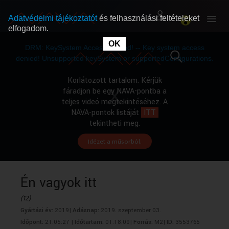
Adatvédelmi tájékoztatót
és felhasználási feltételeket
elfogadom.
This
is
OK
RÓLUNK
RÓLUNK
a
DRM: KeySystem Access Denied! -- Key system access
modal
window.
denied! Unsupported keySystem or supportedConfigurations.
SZABAD MŰSOROK
SZABAD MŰSOROK
Korlátozott tartalom. Kérjük
fáradjon be egy NAVA-pontba a
teljes videó megtekintéséhez. A
MŰSORÚJSÁG
MŰSORÚJSÁG
NAVA-pontok listáját
ITT
tekintheti meg.
Idézet a műsorból.
GYŰJTEMÉNYEK
GYŰJTEMÉNYEK
SEGÍTHETÜNK?
SEGÍTHETÜNK?
Én vagyok itt
(12)
OKTATÁS
OKTATÁS
Gyártási év:
2019|
Adásnap:
2019. szeptember 03.
Időpont:
21:05:27 |
Időtartam:
01:18:09|
Forrás:
M2|
ID:
3553765