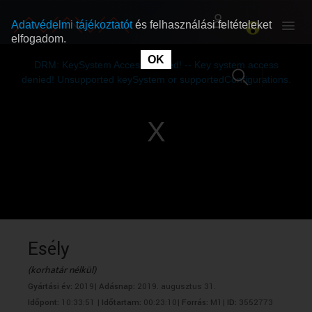
Adatvédelmi tájékoztatót
és felhasználási feltételeket
elfogadom.
This
is
OK
RÓLUNK
RÓLUNK
a
DRM: KeySystem Access Denied! -- Key system access
modal
window.
denied! Unsupported keySystem or supportedConfigurations.
SZABAD MŰSOROK
SZABAD MŰSOROK
MŰSORÚJSÁG
MŰSORÚJSÁG
GYŰJTEMÉNYEK
GYŰJTEMÉNYEK
SEGÍTHETÜNK?
SEGÍTHETÜNK?
Esély
(korhatár nélkül)
OKTATÁS
OKTATÁS
Gyártási év:
2019|
Adásnap:
2019. augusztus 31.
Időpont:
10:33:51 |
Időtartam:
00:23:10|
Forrás:
M1|
ID:
3552773