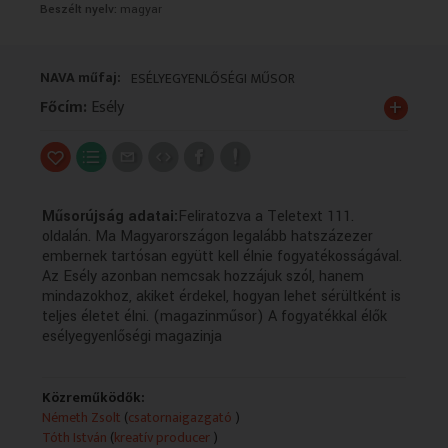
Beszélt nyelv:
magyar
VALLÁS
VALLÁS
NAVA műfaj:
ESÉLYEGYENLŐSÉGI MŰSOR
+
Főcím:
Esély
Műsorújság adatai:
Feliratozva a Teletext 111.
oldalán. Ma Magyarországon legalább hatszázezer
embernek tartósan együtt kell élnie fogyatékosságával.
Az Esély azonban nemcsak hozzájuk szól, hanem
mindazokhoz, akiket érdekel, hogyan lehet sérültként is
teljes életet élni. (magazinműsor) A fogyatékkal élők
esélyegyenlőségi magazinja
Közreműködők:
Németh Zsolt
(
csatornaigazgató
)
Tóth István
(
kreatív producer
)