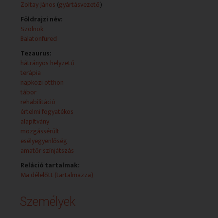
Zoltay János
(
gyártásvezető
)
Földrajzi név:
Szolnok
Balatonfüred
Tezaurus:
hátrányos helyzetű
terápia
napközi otthon
tábor
rehabilitáció
értelmi fogyatékos
alapítvány
mozgássérült
esélyegyenlőség
amatőr színjátszás
Reláció tartalmak:
Ma délelőtt (tartalmazza)
Személyek